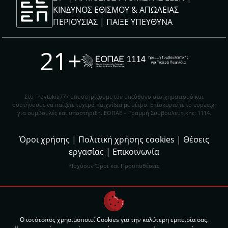
ΚΙΝΔΥΝΟΣ ΕΘΙΣΜΟΥ & ΑΠΩΛΕΙΑΣ
ΠΕΡΙΟΥΣΙΑΣ |
ΠΑΙΞΕ ΥΠΕΥΘΥΝΑ
21+
Στο Froytakia777 υποστηρίζουμε τον υπεύθυνο στοιχηματισμό και
συστήνουμε να παίζετε τυχερά παιχνίδια με μέτρο. Eπισκεφτείτε το eopae.gr
για συμβουλές και υποστήριξη. ΕΟΠΑΕ – Γραμμή Συμβουλευτικής: 1114.
Όροι χρήσης
|
Πολιτική χρήσης cookies
|
Θέσεις
εργασίας
|
Επικοινωνία
*Ισχύουν Όροι και Προϋποθέσεις
Σχεδιασμός ιστοτόπου:
Digital Winners
Ανάπτυξη & Φιλοξενία Ιστοτόπου:
Digital Winners
Ο ιστότοπος χρησιμοποιεί Cookies για την καλύτερη εμπειρία σας.