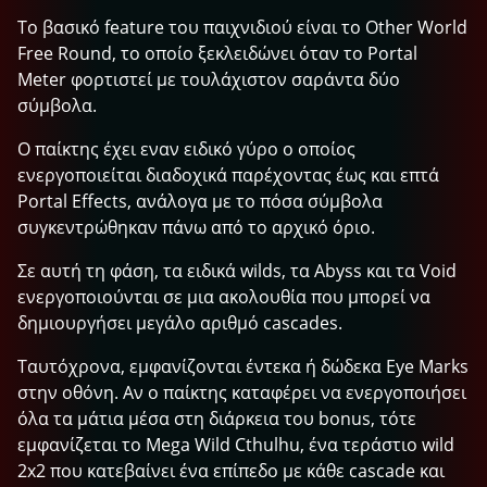
Το βασικό feature του παιχνιδιού είναι το Other World
Free Round, το οποίο ξεκλειδώνει όταν το Portal
Meter φορτιστεί με τουλάχιστον σαράντα δύο
σύμβολα.
Ο παίκτης έχει εναν ειδικό γύρο ο οποίος
ενεργοποιείται διαδοχικά παρέχοντας έως και επτά
Portal Effects, ανάλογα με το πόσα σύμβολα
συγκεντρώθηκαν πάνω από το αρχικό όριο.
Σε αυτή τη φάση, τα ειδικά wilds, τα Abyss και τα Void
ενεργοποιούνται σε μια ακολουθία που μπορεί να
δημιουργήσει μεγάλο αριθμό cascades.
Ταυτόχρονα, εμφανίζονται έντεκα ή δώδεκα Eye Marks
στην οθόνη. Αν ο παίκτης καταφέρει να ενεργοποιήσει
όλα τα μάτια μέσα στη διάρκεια του bonus, τότε
εμφανίζεται το Mega Wild Cthulhu, ένα τεράστιο wild
2x2 που κατεβαίνει ένα επίπεδο με κάθε cascade και