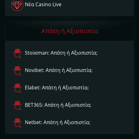
Νέα Casino Live
Απάτη ή Αξιοπιστία
Stoiximan: Απάτη ή Αξιοπιστία;
Novibet: Απάτη ή Αξιοπιστία;
Elabet: Απάτη ή Αξιοπιστία;
ΒΕΤ365: Απάτη ή Αξιοπιστία;
Netbet: Απάτη ή Αξιοπιστία;