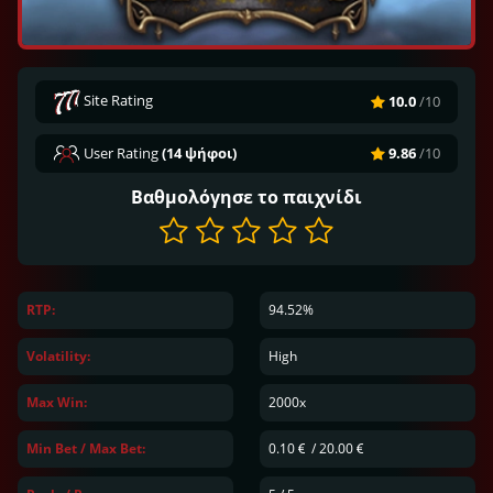
Site Rating
10.0
/10
User Rating
(14 ψήφοι)
9.86
/10
Βαθμολόγησε το παιχνίδι
RTP:
94.52%
Volatility:
High
Max Win:
2000x
Min Bet / Max Bet:
0.10
/
20.00