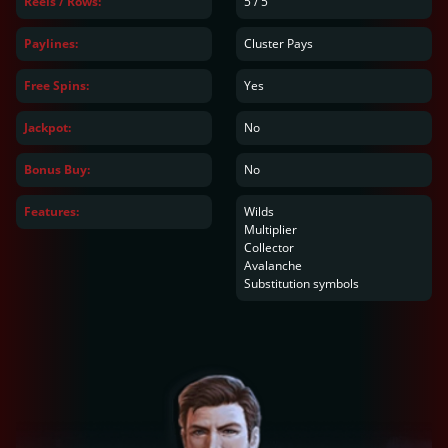
Reels / Rows:
5
/
5
Paylines:
Cluster Pays
Free Spins:
Yes
Jackpot:
No
Bonus Buy:
No
Features:
Wilds
Multiplier
Collector
Avalanche
Substitution symbols