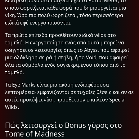
Κεντρικό ρόλο στο παιχνίδι έχει το Portal Meter, το
οποίο φορτίζεται κάθε φορά που δημιουργείται μια
νίκη. Όσο πιο πολύ φορτίζεται, τόσο περισσότερα
ειδικά εφέ ενεργοποιούνται.
Τα πρώτα επίπεδα προσθέτουν ειδικά wilds στο
ταμπλό. Η ενεργοποίηση ενός από αυτά μπορεί να
οδηγήσει σε λειτουργίες όπως το Abyss, που αφαιρεί
μια ολόκληρη σειρά ή στήλη, ή το Void, που αφαιρεί
όλα τα σύμβολα ενός συγκεκριμένου τύπου από το
ταμπλό.
Τα Eye Marks είναι μια ακόμη ενδιαφέρουσα
λεπτομέρεια· εμφανίζονται σε τυχαίες θέσεις και αν σε
αυτές προκύψει νίκη, προσθέτουν επιπλέον Special
Wilds.
Πώς λειτουργεί ο Bonus γύρος στο
Tome of Madness