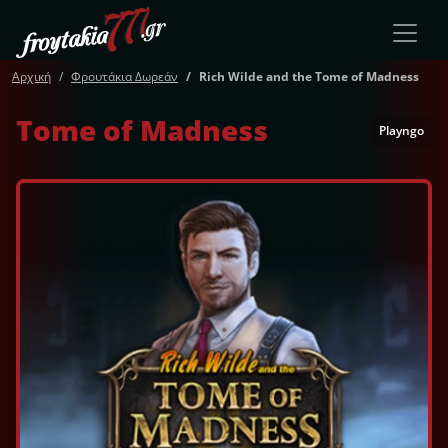
Αρχική
Φρουτάκια Δωρεάν
Rich Wilde and the Tome of Madness
Tome of Madness
Playngo