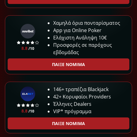
Χαμηλά όρια πονταρίσματος
App για Online Poker
Ελάχιστη Ανάληψη 10€
Προσφορές σε παρόχους
8.8
/10
εβδομάδας
ΠΑΙΞΕ ΝΟΜΙΜΑ
146+ τραπέζια Blackjack
42+ Κορυφαίοι Providers
Έλληνες Dealers
VIP* πρόγραμμα
8.8
/10
ΠΑΙΞΕ ΝΟΜΙΜΑ