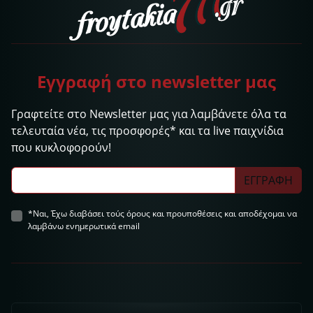
Εγγραφή στο newsletter μας
Γραφτείτε στο Newsletter μας για λαμβάνετε όλα τα
τελευταία νέα, τις προσφορές* και τα live παιχνίδια
που κυκλοφορούν!
ΕΓΓΡΑΦΗ
*Ναι, Έχω διαβάσει τούς όρους και προυποθέσεις και αποδέχομαι να
λαμβάνω ενημερωτικά email