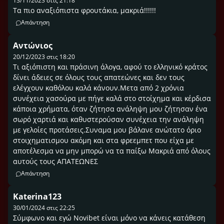
13/11/2023 στις 21:18
Τα πιο αναξιόπιστα φρουτάκια, μακριά!!!!!!
Απάντηση
Αντώνιος
20/12/2023 στις 18:20
Τι αξιόπιστη και πράσινη άλογα, αφού το ελληνικό κράτος
δίνει άδειες σε όλους τους απατεώνες και δεν τους
ελέγχουν καθόλου καλά κάνουν.Μετα από 2 χρόνια
συνέχεια χασούρα με πήγε καλά στο στοίχημα και κέρδισα
κάποια χρήματα, όταν ζήτησα ανάληψη μου ζήτησαν ένα
σωρό χαρτιά και καθυστερούσαν συνέχεια την ανάληψη
με γελοίες προτάσεις.Συναμα μου βάλανε ανώτατο όριο
στοιχηματισμου ακόμη και στα φρεεμπετ που είχα με
αποτέλεσμα να μην μπορώ να τα παίξω Μακριά από όλους
αυτούς τους ΑΠΑΤΕΩΝΕΣ
Απάντηση
Katerina123
30/01/2024 στις 22:25
Σύμφωνο και εγώ Novibet είναι μόνο να κάνεις κατάθεση