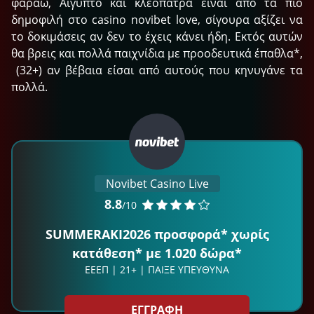
φαραώ, Αίγυπτο και κλεοπάτρα είναι από τα πιο
δημοφιλή στο casino novibet love, σίγουρα αξίζει να
το δοκιμάσεις αν δεν το έχεις κάνει ήδη. Εκτός αυτών
θα βρεις και πολλά παιχνίδια με προοδευτικά έπαθλα*,
(32+) αν βέβαια είσαι από αυτούς που κηνυγάνε τα
πολλά.
Novibet Casino Live
8.8
/10
SUMMERAKI2026 προσφορά* χωρίς
κατάθεση* με 1.020 δώρα*
ΕΕΕΠ | 21+ | ΠΑΙΞΕ ΥΠΕΥΘΥΝΑ
ΕΓΓΡΑΦΗ