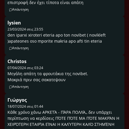
επιστροφή δεν έχει τίποτα είναι απάτη
Απάντηση
lysien
23/03/2024 στις 23:55
den iparxi xiroteri eteria apo ton novibet ( novikleft
)apateones oso mporite makria apo afti tin eteria
Απάντηση
Christos
07/04/2024 στις 03:24
Μεγάλη απάτη τα φρουτάκια της novibet.
Μακριά πριν σας σακατεψουν
Απάντηση
Γιώργος
18/07/2024 στις 01:44
Κάθε χρόνο χάνω ΑΡΚΕΤΆ - ΠΆΡΑ ΠΟΛΛΆ,, δεν υπάρχει
περίπτωση να κερδίσεις ΠΌΤΕ ΠΌΤΕ ΜΑ ΠΌΤΕ ΜΑΚΡΆΝ Η
ΧΕΙΡΌΤΕΡΗ ΕΤΑΙΡΊΑ ΕΊΝΑΙ Η ΚΑΛΎΤΕΡΗ ΚΑΛΌ ΣΤΗΜΈΝΗ