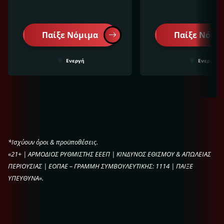
SUMMERAKI2026
γνωριμίας με
(από τη Novibet)
δώρα* από
Παίξε Νόμιμα
Παίξε Νόμι
Novibet!
Ενεργή
Ενεργή
*Ισχύουν όροι & προϋποθέσεις.
«21+ | ΑΡΜΟΔΙΟΣ ΡΥΘΜΙΣΤΗΣ ΕΕΕΠ | ΚΙΝΔΥΝΟΣ ΕΘΙΣΜΟΥ & ΑΠΩΛΕΙΑΣ
ΠΕΡΙΟΥΣΙΑΣ | ΕΟΠΑΕ – ΓΡΑΜΜΗ ΣΥΜΒΟΥΛΕΥΤΙΚΗΣ: 1114 | ΠΑΙΞΕ
ΥΠΕΥΘΥΝΑ».