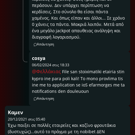
περάσουν. Δεν υπάρχει περίπτωση να
κερδίσεις. Στο σύνολο θα είσαι πάντα
χαμένος. Και όπως είπαν και άλλοι... Σε χρόνο
0 χάνεις τα πάντα. Μακριά λοιπόν. Μετά από
ένα μεγάλο jackpot απαυθειας ανάληψη και
διαγραφή λογαριασμού.
Απάντηση
cosya
06/02/2024 στις 18:33
@Φελλάκιας
File san stoiximatiki etairia stin
kypro ine para poli kali! To mono provlima tis
ine me to application se ioS efarmorges me ta
notifications den douleuoun
Απάντηση
Καμεν
20/12/2021 στις 05:40
Έχω παιξει σε πολλές εταιρείες και καζίνο φρουτάκια
(δυστυχώς)...αυτό το πράγμα με τη nobibet ΔΕΝ