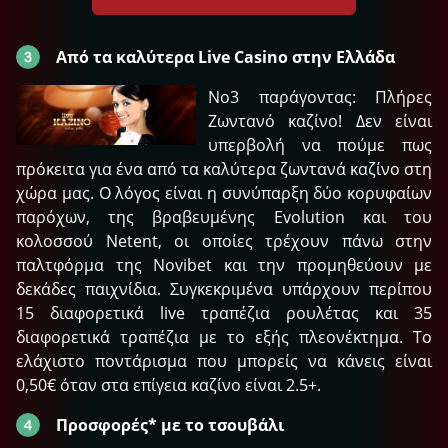
Aπό τα καλύτερα Live Casino στην Ελλάδα
No3 παράγοντας: Πλήρες
Ζωντανό καζίνο! Δεν είναι
υπερβολή να πούμε πως
πρόκειτα για ένα από τα καλύτερα ζωντανά καζίνο στη
χώρα μας. Ο λόγος είναι η συνύπαρξη δύο κορυφαίων
παρόχων, της βραβευμένης Evolution και του
κολοσσού Netent, οι οποίες τρέχουν πάνω στην
παλτφόρμα της Novibet και την προμηθεύουν με
δεκάδες παιχνίδια. Συγκεκριμένα υπάρχουν περίπου
15 διαφορετικά live τραπέζια ρουλέτας και 35
διαφορετικά τραπέζια με το εξής πλεονέκτημα. Το
ελάχιστο ποντάρισμα που μπορείς να κάνεις είναι
0,50€ όταν στα επίγεια καζίνο είναι 2.5+.
Προσφορές* με το τσουβάλι