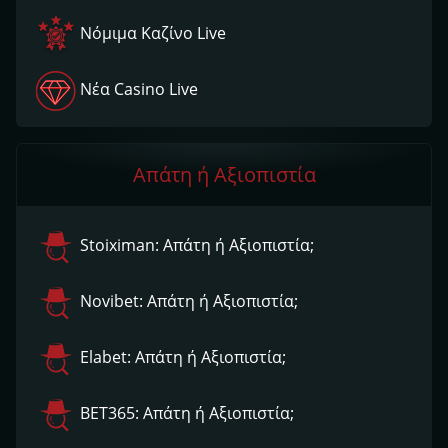
Νόμιμα Kαζίνο Live
Νέα Casino Live
Απάτη ή Αξιοπιστία
Stoiximan: Απάτη ή Αξιοπιστία;
Novibet: Απάτη ή Αξιοπιστία;
Elabet: Απάτη ή Αξιοπιστία;
ΒΕΤ365: Απάτη ή Αξιοπιστία;