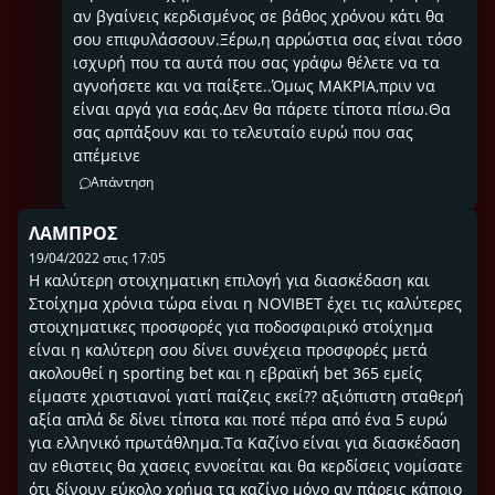
αν βγαίνεις κερδισμένος σε βάθος χρόνου κάτι θα
σου επιφυλάσσουν.Ξέρω,η αρρώστια σας είναι τόσο
ισχυρή που τα αυτά που σας γράφω θέλετε να τα
αγνοήσετε και να παίξετε..Όμως ΜΑΚΡΙΑ,πριν να
είναι αργά για εσάς.Δεν θα πάρετε τίποτα πίσω.Θα
σας αρπάξουν και το τελευταίο ευρώ που σας
απέμεινε
Απάντηση
ΛΑΜΠΡΟΣ
19/04/2022 στις 17:05
Η καλύτερη στοιχηματικη επιλογή για διασκέδαση και
Στοίχημα χρόνια τώρα είναι η NOVIBET έχει τις καλύτερες
στοιχηματικες προσφορές για ποδοσφαιρικό στοίχημα
είναι η καλύτερη σου δίνει συνέχεια προσφορές μετά
ακολουθεί η sporting bet και η εβραϊκή bet 365 εμείς
είμαστε χριστιανοί γιατί παίζεις εκεί?? αξιόπιστη σταθερή
αξία απλά δε δίνει τίποτα και ποτέ πέρα από ένα 5 ευρώ
για ελληνικό πρωτάθλημα.Τα Καζίνο είναι για διασκέδαση
αν εθιστεις θα χασεις εννοείται και θα κερδίσεις νομίσατε
ότι δίνουν εύκολο χρήμα τα καζίνο μόνο αν πάρεις κάποιο