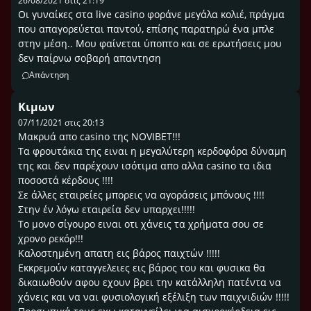
26/08/2021 στις 21:19
Οι γυναίκες στα live casino φοράνε μεγάλα κολιέ, πράγμα
που απαγορεύεται παντού, επίσης παρατηρώ ένα μπλε
στην μέση.. Μου φαίνεται ύποπτο και σε ερωτήσεις μου
δεν παίρνω σοβαρή απαντηση
Απάντηση
Κιμων
07/11/2021 στις 20:13
Μακρυά απο casino της NOVIBET!!!
Τα φρουτάκια της ειναι η μεγαλύτερη κερδοφόρα δύναμη
της και δεν παρέχουν ισότιμα απο αλλα casino τα ιδια
ποσοστά κέρδους !!!!
Σε άλλες εταιρείες μπορεις να αγοράσεις μπόνους !!!!
Στην έν λόγω εταιρεία δεν υπαρχει!!!!!
Το μονο σίγουρο ειναι οτι χάνεις τα χρήματα σου σε
χρονο ρεκόρ!!!
Καλοστημένη απατη εις βάρος παιχτών !!!!!
Εκκρεμούν καταγγελειες εις βάρος του και φυσικα θα
δικαιωθούν αφου εχουν βρει την κατάλληλη πατέντα να
χάνεις και να ναι φυσιολογική εξέλιξη των παιχνιδιών !!!!!