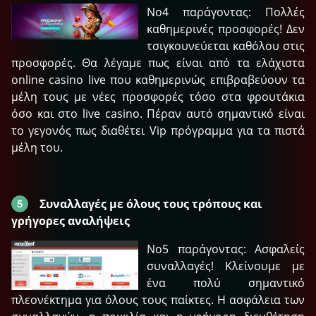
No4 παράγοντας: Πολλές
καθημερινές προσφορές! Δεν
τσιγκουνεύεται καθόλου στις
προσφορές. Θα λέγαμε πως είναι από τα ελάχιστα
online casino live που καθημερινώς επιβραβεύουν τα
μέλη τους με νέες προσφορές τόσο στα φρουτάκια
όσο και στο live casino. Πέραν αυτό σημαντικό είναι
το γεγονός πως διαθέτει Vip πρόγραμμα για τα πιστά
μέλη του.
Συναλλαγές με όλους τους τρόπους και
γρήγορες αναλήψεις
No5 παράγοντας: Ασφαλείς
συναλλαγές! Κλείνουμε με
ένα πολύ σημαντικό
πλεονέκτημα για όλους τους παίκτες. Η ασφάλεια των