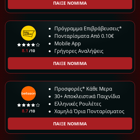
ΠΑΙΞΕ ΝΟΜΙΜΑ
Πρόγραμμα Επιβράβευσεις*
Πονταρίσματα Από 0.10€
Mobile App
Γρήγορες Αναλήψεις
8.1
/10
ΠΑΙΞΕ ΝΟΜΙΜΑ
Προσφορές* Κάθε Μερα
30+ Αποκλειστικά Παιχνίδια
Ελληνικές Ρουλέτες
Χαμηλά Όρια Πονταρίσματος
8.7
/10
ΠΑΙΞΕ ΝΟΜΙΜΑ