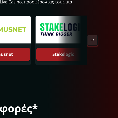
 Live Casino, προσφέροντας τους μια
usnet
Stakelogic
σφορές*