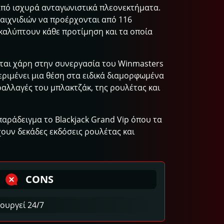
 από ισχυρά ανταγωνιστικά πλεονεκτήματα.
παιχνιδιών να προέρχονται από 116
 καλύπτουν κάθε προτίμηση και τα οποία
νται χάρη στην συνεργασία του Winmasters
εριμένει μια θέση στα ειδικά διαμορφωμένα
παραλλαγές του μπλακτζάκ, της ρουλέτας και
αράδειγμα το Blackjack Grand Vip όπου τα
ουν δεκάδες εκδόσεις ρουλέτας και
CONS
τουργεί 24/7