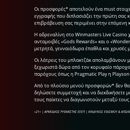
Οι προσφορές* αποτελούν ένα must στοιχεί
εγγραφής που διπλασιάζει την πρώτη σας 
επιβράβευση σας περιμένει στην επόμενη κ
Η αδρεναλίνη στο Winmasters Live Casino 
ανταμοιβές «Gods Rewards» και ο «Wonder
μετρητά, γενναιόδωρα έπαθλα και χρυσές μ
Οι λάτρεις του μπλακτζάκ απολαμβάνουν μο
ξεχωριστά δώρα από τον κορυφαίο πάροχο 
παρόχους όπως η Pragmatic Play η Playson
Από το πλούσιο μενού προσφορών* δεν θα 
δηλώσετε συμμετοχή και να διεκδικήσετε μ
τους παίκτες να διαγωνιστούν μεταξύ τους
«21+ | ΑΡΜΟΔΙΟΣ ΡΥΘΜΙΣΤΗΣ ΕΕΕΠ | ΚΙΝΔΥΝΟΣ ΕΘΙΣΜΟΥ & ΑΠΩΛΕ