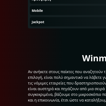
Mobile
Jackpot
Winma
Αν ανήκετε στους παίκτες που αναζητούν τ
επιλογή, είναι πολύ σημαντικό να λάβετε 
τις νόμιμες εταιρείες που δραστηριοποιούν
είναι αυστηρά και πηγάζουν από μια σειρ
συγκεκριμένα, βάζουμε στο μικροσκόπιο π
και η επικοινωνία, έτσι ώστε να καταλήξουμ