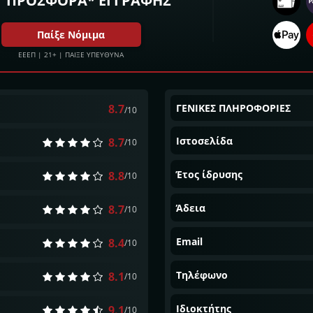
ΠΡΟΣΦΟΡΑ* ΕΓΓΡΑΦΗΣ
Παίξε Νόμιμα
ΕΕΕΠ | 21+ | ΠΑΙΞΕ ΥΠΕΥΘΥΝΑ
8.7
ΓΕΝΙΚΕΣ ΠΛΗΡΟΦΟΡΙΕΣ
/10
Ιστοσελίδα
8.7
/10
Έτος ίδρυσης
8.8
/10
Άδεια
8.7
/10
Email
8.4
/10
Τηλέφωνο
8.1
/10
Ιδιοκτήτης
9.1
/10