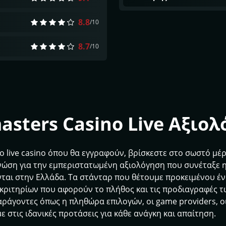
8.8
/10
8.7
/10
sters Casino Live Αξιο
ο live casino όπου θα εγγραφούν, βρίσκεστε στο σωστό μέ
γνώση για την εμπεριστατωμένη αξιολόγηση που συνέταξε η 
ται στην Ελλάδα. Τα στάνταρ που θέτουμε προκειμένου ένα
ά κριτηρίων που αφορούν το πλήθος και τις προδιαγραφές 
αράγοντες όπως η πληθώρα επιλογών, οι game providers, 
ε στις ιδανικές προτάσεις για κάθε ανάγκη και απαίτηση.