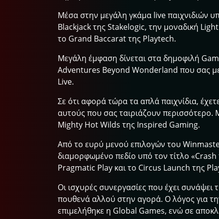
Μέσα στην μεγάλη γκάμα live παιχνιδιών υ
Blackjack της Stakelogic, την μοναδική Lig
το Grand Baccarat της Playtech.
Μεγάλη έμφαση δίνεται στα δημοφιλή Gam
Adventures Beyond Wonderland που σας με
Live.
Σε ότι αφορά τώρα τα απλά παιχνίδια, έχετ
αυτούς που σας ταιριάζουν περισσότερο. Μ
Mighty Hot Wilds της Inspired Gaming.
Από το ευρύ μενού επιλογών του Winmaster
διαμορφωμένο πεδίο υπό τον τίτλο «Crash t
Pragmatic Play και το Circus Launch της Pla
Οι ισχυρές συνεργασίες που έχει συνάψει 
πουθενά αλλού στην αγορά. Ο λόγος για τη
επιμελήθηκε η Global Games, ενώ σε αποκλ