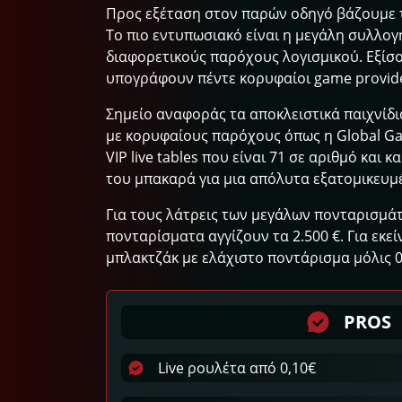
Προς εξέταση στον παρών οδηγό βάζουμε το
Το πιο εντυπωσιακό είναι η μεγάλη συλλογ
διαφορετικούς παρόχους λογισμικού. Εξίσο
υπογράφουν πέντε κορυφαίοι game provid
Σημείο αναφοράς τα αποκλειστικά παιχνίδ
με κορυφαίους παρόχους όπως η Global Gam
VIP live tables που είναι 71 σε αριθμό και
του μπακαρά για μια απόλυτα εξατομικευμέ
Για τους λάτρεις των μεγάλων πονταρισμάτ
πονταρίσματα αγγίζουν τα 2.500 €. Για εκ
μπλακτζάκ με ελάχιστο ποντάρισμα μόλις 0.
PROS
Live ρουλέτα από 0,10€