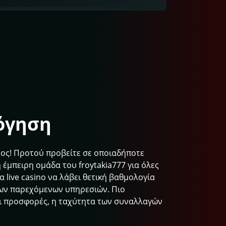
λόγηση
ρος! Προτού προβείτε σε οποιαδήποτε
έμπειρη ομάδα του froytakia777 για όλες
 live casino να λάβει θετική βαθμολογία
των παρεχόμενων υπηρεσιών. Πιο
οι προσφορές, η ταχύτητα των συναλλαγών