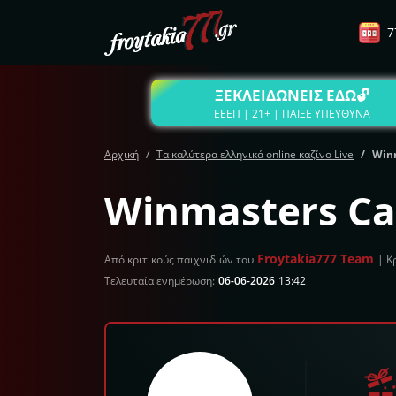
7
ΞΕΚΛΕΙΔΩΝΕΙΣ ΕΔΩ🔓
ΕΕΕΠ | 21+ | ΠΑΙΞΕ ΥΠΕΥΘΥΝΑ
Αρχική
Τα καλύτερα ελληνικά online καζίνο Live
Win
Winmasters Ca
Froytakia777 Team
Από κριτικούς παιχνιδιών του
| Κ
Τελευταία ενημέρωση:
06-06-2026
13:42