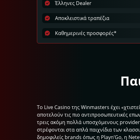
Έλληνες Dealer
Αποκλειστικά τραπέζια
Καθημερινές προσφορές*
Παι
Το Live Casino της Winmasters έχει «χτιστε
αποτελούν τις πιο αντιπροσωπευτικές επωνυ
τρεις ακόμη πολλά υποσχόμενους providers 
στρέφονται στα απλά παιχνίδια των κλασσ
δημοφιλείς brands όπως η Playn’Go, η Netent