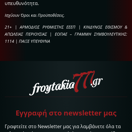
υπευθυνότητα.
Ισχύουν Όροι και Προϋποθέσεις.
21+ | ΑΡΜΟΔΙΟΣ ΡΥΘΜΙΣΤΗΣ ΕΕΕΠ | ΚΙΝΔΥΝΟΣ ΕΘΙΣΜΟΥ &
ΑΠΩΛΕΙΑΣ ΠΕΡΙΟΥΣΙΑΣ | ΕΟΠΑΕ – ΓΡΑΜΜΗ ΣΥΜΒΟΥΛΕΥΤΙΚΗΣ:
1114 | ΠΑΙΞΕ ΥΠΕΥΘΥΝΑ
Εγγραφή στο newsletter μας
Γραφτείτε στο Newsletter μας για λαμβάνετε όλα τα