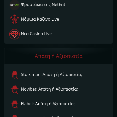
Φρουτάκια της NetEnt
Νόμιμα Kαζίνο Live
Νέα Casino Live
Απάτη ή Αξιοπιστία
Stoiximan: Απάτη ή Αξιοπιστία;
Novibet: Απάτη ή Αξιοπιστία;
Elabet: Απάτη ή Αξιοπιστία;