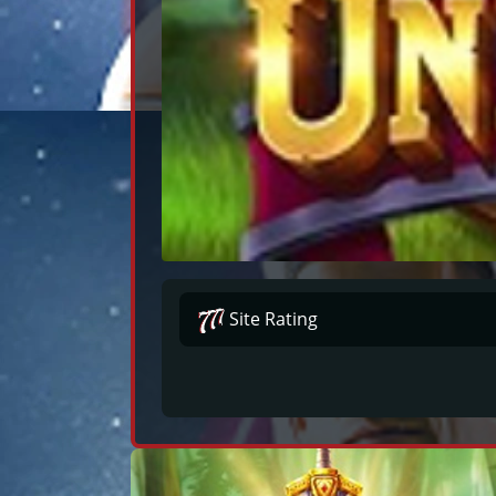
Site Rating