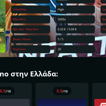
Volatility:
High
Ja
Max Win:
5000x
Bo
Min Bet / Max Bet:
0.20
/
5.00
Fe
Reels / Rows:
5
/
5
Paylines:
20
ino στην Ελλάδα:
8.8
8.8
/10
/10