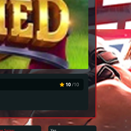
10
/10
ee Spins:
Yes