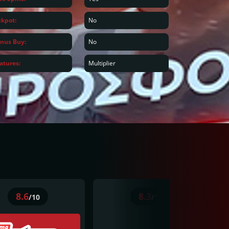
ckpot:
No
nus Buy:
No
atures:
Multiplier
8.6
8.3
/10
/10