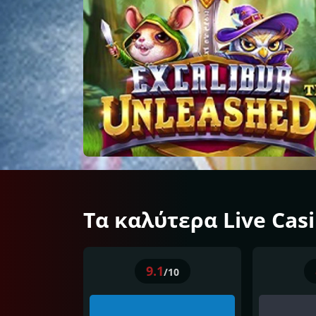
Τα καλύτερα Live Cas
9.1
/10