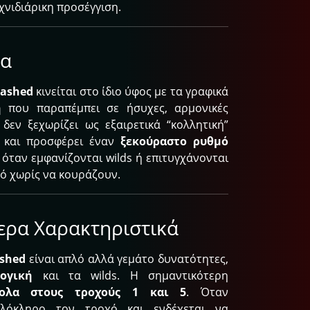
χνιδιάρικη προσέγγιση.
ρα
eashed
κινείται στο ίδιο ύφος με τα γραφικά
ή
που παραπέμπει σε ήσυχες, αρμονικές
δεν ξεχωρίζει ως εξαιρετικά “κολλητική”
α και προσφέρει έναν
ξεκούραστο ρυθμό
 όταν εμφανίζονται wilds ή επιτυγχάνονται
ό χωρίς να κουράζουν.
ερα Χαρακτηριστικά
ashed
είναι απλό αλλά γεμάτο δυνατότητες,
ογική
και τα wilds. Η σημαντικότερη
βολα στους τροχούς 1 και 5
. Όταν
 ολόκληρο τον τροχό και ενδέχεται να