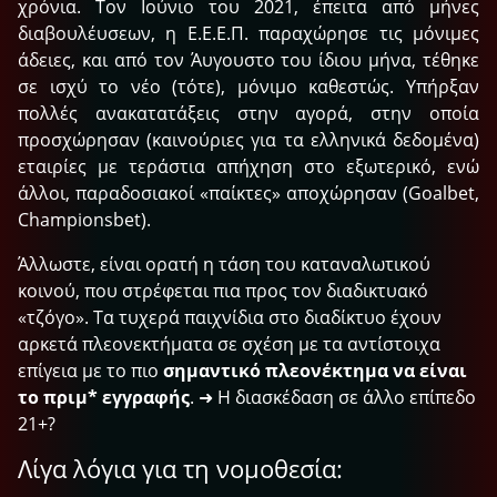
χρόνια. Τον Ιούνιο του 2021, έπειτα από μήνες
διαβουλέυσεων, η Ε.Ε.Ε.Π. παραχώρησε τις μόνιμες
άδειες, και από τον Άυγουστο του ίδιου μήνα, τέθηκε
σε ισχύ το νέο (τότε), μόνιμο καθεστώς. Υπήρξαν
πολλές ανακατατάξεις στην αγορά, στην οποία
προσχώρησαν (καινούριες για τα ελληνικά δεδομένα)
εταιρίες με τεράστια απήχηση στο εξωτερικό, ενώ
άλλοι, παραδοσιακοί «παίκτες» αποχώρησαν (Goalbet,
Championsbet).
Άλλωστε, είναι ορατή η τάση του καταναλωτικού
κοινού, που στρέφεται πια προς τον διαδικτυακό
«τζόγο». Τα τυχερά παιχνίδια στο διαδίκτυο έχουν
αρκετά πλεονεκτήματα σε σχέση με τα αντίστοιχα
επίγεια με το πιο
σημαντικό πλεονέκτημα να είναι
το πριμ* εγγραφής
. ➜ Η διασκέδαση σε άλλο επίπεδο
21+?
Λίγα λόγια για τη νομοθεσία: