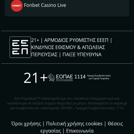
Fonbet Casino Live
21+ | ΑΡΜΟΔΙΟΣ ΡΥΘΜΙΣΤΗΣ ΕΕΕΠ |
ΚΙΝΔΥΝΟΣ ΕΘΙΣΜΟΥ & ΑΠΩΛΕΙΑΣ
ΠΕΡΙΟΥΣΙΑΣ |
ΠΑΙΞΕ ΥΠΕΥΘΥΝΑ
21+
Στο Froytakia777 υποστηρίζουμε τον υπεύθυνο στοιχηματισμό και
συστήνουμε να παίζετε τυχερά παιχνίδια με μέτρο. Eπισκεφτείτε το eopae.gr
για συμβουλές και υποστήριξη. ΕΟΠΑΕ – Γραμμή Συμβουλευτικής: 1114.
Όροι χρήσης
|
Πολιτική χρήσης cookies
|
Θέσεις
εργασίας
|
Επικοινωνία