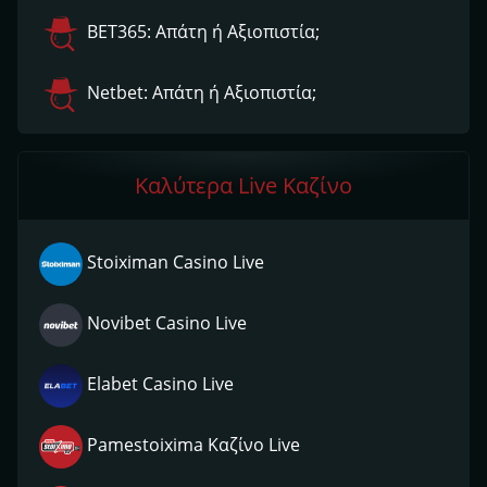
ΒΕΤ365: Απάτη ή Αξιοπιστία;
Netbet: Απάτη ή Αξιοπιστία;
Καλύτερα Live Καζίνο
Stoiximan Casino Live
Novibet Casino Live
Elabet Casino Live
Pamestoixima Καζίνο Live