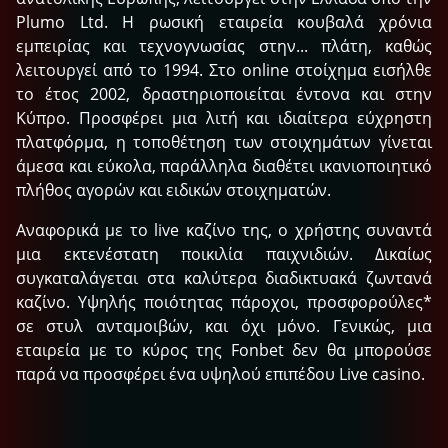
Plumo Ltd. Η ρωσική εταιρεία κουβαλά χρόνια
εμπειρίας και τεχνογνωσίας στην... πλάτη, καθώς
λειτουργεί από το 1994. Στο online στοίχημα εισήλθε
το έτος 2002, δραστηριοποιείται έντονα και στην
Κύπρο. Προσφέρει μια λιτή και ιδιαίτερα εύχρηστη
πλατφόρμα, η τοποθέτηση των στοιχημάτων γίνεται
άμεσα και εύκολα, παράλληλα διαθέτει ικανιοποιητικό
πλήθος αγορών και ειδικών στοιχηματών.
Αναφορικά με το live καζίνο της, ο χρήστης συναντά
μια εκτενέστατη ποικιλία παιχνιδιών. Δικαίως
συγκαταλάγεται στα καλύτερα διαδικτυακά ζωντανά
καζίνο. Υψηλής ποιότητας πάροχοι, προσφορούλες*
σε στυλ ανταμοιβών, και όχι μόνο. Γενικώς, μια
εταιρεία με το κύρος της Fonbet δεν θα μπορούσε
παρά να προσφέρει ένα υψηλού επιπέδου Live casino.