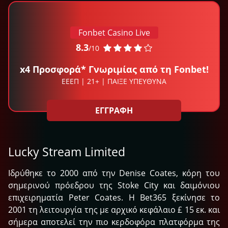
Fonbet Casino Live
8.3
/10
x4 Προσφορά* Γνωριμίας από τη Fonbet!
ΕΕΕΠ | 21+ | ΠΑΙΞΕ ΥΠΕΥΘΥΝΑ
ΕΓΓΡΑΦΗ
Lucky Stream Limited
Ιδρύθηκε το 2000 από την Denise Coates, κόρη του
σημερινού πρόεδρου της Stoke City και δαιμόνιου
επιχειρηματία Peter Coates. Η Bet365 ξεκίνησε το
2001 τη λειτουργία της με αρχικό κεφάλαιο £ 15 εκ. και
σήμερα αποτελεί την πιο κερδοφόρα πλατφόρμα της