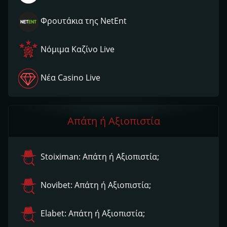
Φρουτάκια της NetEnt
Νόμιμα Kαζίνο Live
Νέα Casino Live
Απάτη ή Αξιοπιστία
Stoiximan: Απάτη ή Αξιοπιστία;
Novibet: Απάτη ή Αξιοπιστία;
Elabet: Απάτη ή Αξιοπιστία;