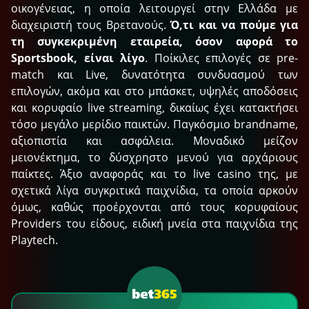
οικογένειας, η οποία λειτουργεί στην Ελλάδα με
διαχειριστή τους Βρετανούς.
Ό,τι και να πούμε για
τη συγκεκριμένη εταιρεία, όσον αφορά το
Sportsbook, είναι λίγο
. Ποίκιλες επιλογές σε pre-
match και Live, δυνατότητα συνδυασμού των
επιλογών, ακόμα και στο μπάσκετ, υψηλές αποδόσεις
και κορυφαίο live streaming, δικαίως έχει κατακτήσει
τόσο μεγάλο μερίδιο παικτών. Παγκόσμιο brandname,
αξιοπιστία και ασφάλεια. Μοναδικό μείζον
μειονέκτημα, το δύσχρηστο μενού για αρχάριους
παίκτες. Άξιο αναφοράς και το live casino της, με
σχετικά λίγα συγκριτικά παιχνίδια, τα οποία αρκούν
όμως, καθώς προέρχονται από τους κορυφαίους
Providers του είδους, ειδική μνεία στα παιχνίδια της
Playtech.