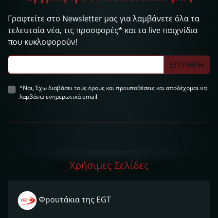
Γραφτείτε στο Newsletter μας για λαμβάνετε όλα τα
τελευταία νέα, τις προσφορές* και τα live παιχνίδια
που κυκλοφορούν!
ΕΓΓΡΑΦΗ
*Ναι, Έχω διαβάσει τούς όρους και προυποθέσεις και αποδέχομαι να
λαμβάνω ενημερωτικά email
Χρήσιμες Σελίδες
Φρουτάκια της EGT