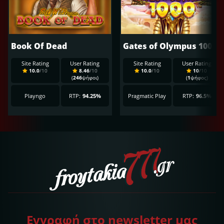
Book Of Dead
Gates of Olympus 1000 Demo
Site Rating
User Rating
Site Rating
User Rating
10.0
/10
8.46
/10
10.0
/10
10
/10
(
246
ψήφοι)
(
1
ψήφος)
Playngo
RTP:
94.25%
Pragmatic Play
RTP:
96.5%
Εγγραφή στο newsletter μας