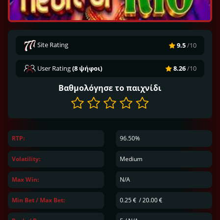
Site Rating
9.5
/10
User Rating
(8 ψήφοι)
8.26
/10
Βαθμολόγησε το παιχνίδι
RTP:
96.50%
Volatility:
Medium
Max Win:
N/A
Min Bet / Max Bet:
0.25
/
20.00