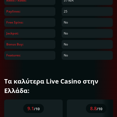
Reels / Rows:
5
/
N/A
Paylines:
25
Free Spins:
No
Jackpot:
No
Bonus Buy:
No
Features:
No
Τα καλύτερα Live Casino στην
Ελλάδα:
9.1
8.8
/10
/10