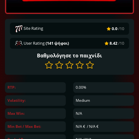
Site Rating
0.0
/10
User Rating
(141 ψήφοι)
8.42
/10
Βαθμολόγησε το παιχνίδι
RTP:
0.00%
Volatility:
Medium
Max Win:
N/A
Min Bet / Max Bet:
N/A
/
N/A