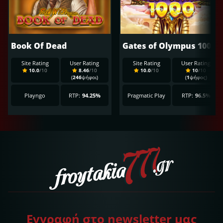
Book Of Dead
Gates of Olympus 1000 Demo
Site Rating
User Rating
Site Rating
User Rating
10.0
/10
8.46
/10
10.0
/10
10
/10
(
246
ψήφοι)
(
1
ψήφος)
Playngo
RTP:
94.25%
Pragmatic Play
RTP:
96.5%
Εγγραφή στο newsletter μας