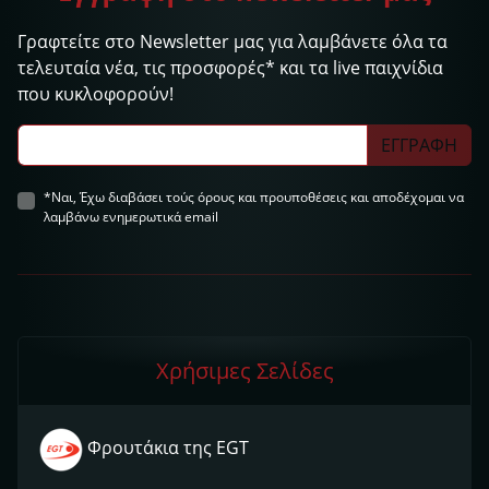
Γραφτείτε στο Newsletter μας για λαμβάνετε όλα τα
τελευταία νέα, τις προσφορές* και τα live παιχνίδια
που κυκλοφορούν!
ΕΓΓΡΑΦΗ
*Ναι, Έχω διαβάσει τούς όρους και προυποθέσεις και αποδέχομαι να
λαμβάνω ενημερωτικά email
Χρήσιμες Σελίδες
Φρουτάκια της EGT