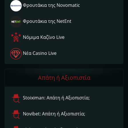
Φρουτάκια της Novomatic
Φρουτάκια της NetEnt
Νόμιμα Kαζίνο Live
Νέα Casino Live
Απάτη ή Αξιοπιστία
Stoiximan: Απάτη ή Αξιοπιστία;
Novibet: Απάτη ή Αξιοπιστία;