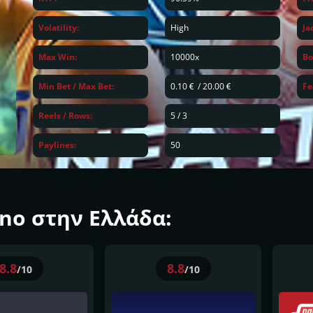
Volatility:
High
Ja
Max Win:
10000x
Bo
Min Bet / Max Bet:
0.10
/
20.00
Fe
Reels / Rows:
5
/
3
Paylines:
50
ino στην Ελλάδα:
8.8
8.8
/10
/10