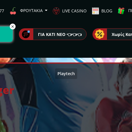
ΦΡΟΥΤΑΚΙΑ
Π
77
LIVE CASINO
BLOG
ΓΙΑ ΚΑΤΙ ΝΕΟ 👈👈👈
Χωρίς Κα
Playtech
ger