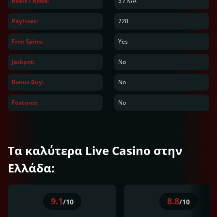
Reels / Rows:
5
/
N/A
Paylines:
720
Free Spins:
Yes
Jackpot:
No
Bonus Buy:
No
Features:
No
Τα καλύτερα Live Casino στην
Ελλάδα:
9.1
8.8
/10
/10