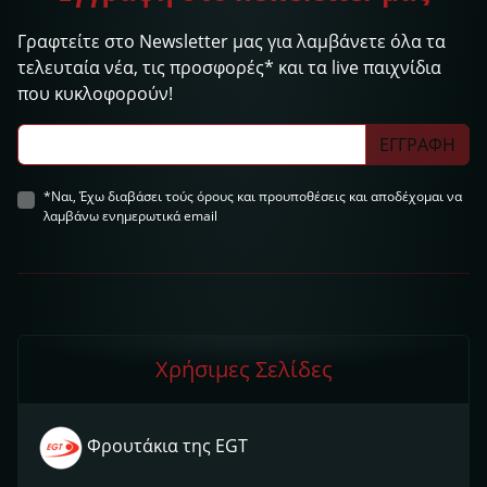
Γραφτείτε στο Newsletter μας για λαμβάνετε όλα τα
τελευταία νέα, τις προσφορές* και τα live παιχνίδια
που κυκλοφορούν!
ΕΓΓΡΑΦΗ
*Ναι, Έχω διαβάσει τούς όρους και προυποθέσεις και αποδέχομαι να
λαμβάνω ενημερωτικά email
Χρήσιμες Σελίδες
Φρουτάκια της EGT