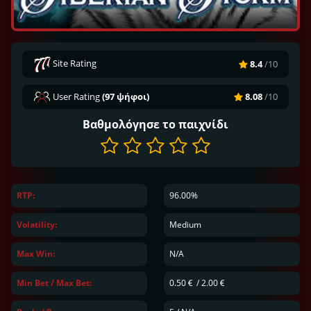
Site Rating
8.4
/10
User Rating
(97 ψήφοι)
8.08
/10
Βαθμολόγησε το παιχνίδι
RTP:
96.00%
Volatility:
Medium
Max Win:
N/A
Min Bet / Max Bet:
0.50
/
2.00