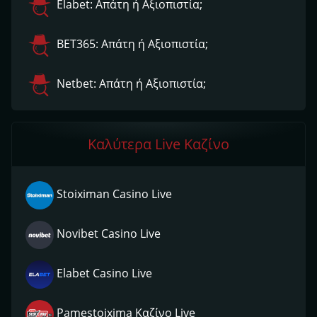
Elabet: Απάτη ή Αξιοπιστία;
ΒΕΤ365: Απάτη ή Αξιοπιστία;
Netbet: Απάτη ή Αξιοπιστία;
Καλύτερα Live Καζίνο
Stoiximan Casino Live
Novibet Casino Live
Elabet Casino Live
Pamestoixima Καζίνο Live