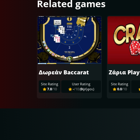
Related games
Δωρεάν Baccarat
Ζάρια Play
Site Rating
User Rating
Site Rating
7.8
/10
-
/10
(
0
ψήφοι)
0.0
/10