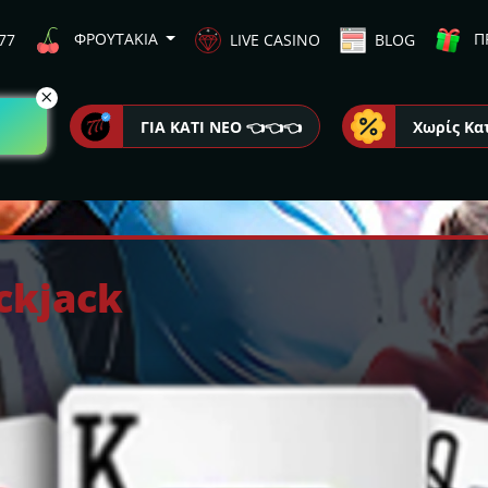
ΦΡΟΥΤΑΚΙΑ
Π
77
LIVE CASINO
BLOG
ΓΙΑ ΚΑΤΙ ΝΕΟ 👈👈👈
Χωρίς Κα
ckjack