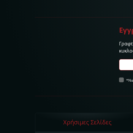
Εγγ
Γραφτε
κυκλο
*Να
Χρήσιμες Σελίδες