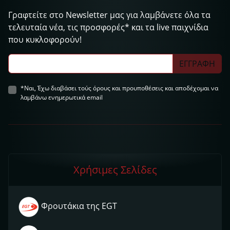
Γραφτείτε στο Newsletter μας για λαμβάνετε όλα τα
τελευταία νέα, τις προσφορές* και τα live παιχνίδια
που κυκλοφορούν!
ΕΓΓΡΑΦΗ
*Ναι, Έχω διαβάσει τούς όρους και προυποθέσεις και αποδέχομαι να
λαμβάνω ενημερωτικά email
Χρήσιμες Σελίδες
Φρουτάκια της EGT