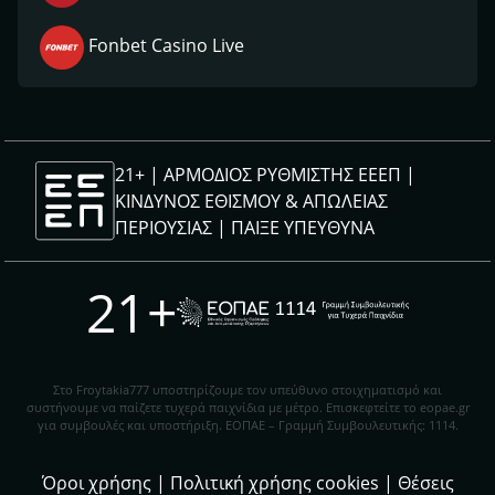
Fonbet Casino Live
21+ | ΑΡΜΟΔΙΟΣ ΡΥΘΜΙΣΤΗΣ ΕΕΕΠ |
ΚΙΝΔΥΝΟΣ ΕΘΙΣΜΟΥ & ΑΠΩΛΕΙΑΣ
ΠΕΡΙΟΥΣΙΑΣ |
ΠΑΙΞΕ ΥΠΕΥΘΥΝΑ
21+
Στο Froytakia777 υποστηρίζουμε τον υπεύθυνο στοιχηματισμό και
συστήνουμε να παίζετε τυχερά παιχνίδια με μέτρο. Eπισκεφτείτε το eopae.gr
για συμβουλές και υποστήριξη. ΕΟΠΑΕ – Γραμμή Συμβουλευτικής: 1114.
Όροι χρήσης
|
Πολιτική χρήσης cookies
|
Θέσεις