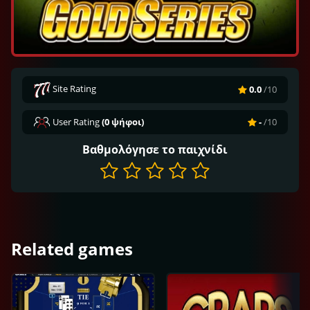
Site Rating
0.0
/10
User Rating
(0 ψήφοι)
-
/10
Βαθμολόγησε το παιχνίδι
Related games