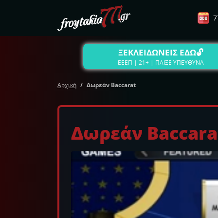
7
ΞΕΚΛΕΙΔΩΝΕΙΣ ΕΔΩ🔓
ΕΕΕΠ | 21+ | ΠΑΙΞΕ ΥΠΕΥΘΥΝΑ
Αρχική
Δωρεάν Baccarat
Δωρεάν Baccara