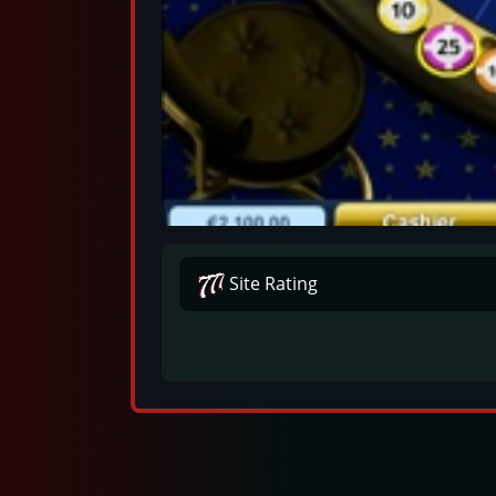
Site Rating