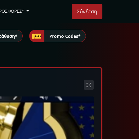
ΡΟΣΦΟΡΕΣ*
Σύνδεση
τάθεση*
Promo Codes*