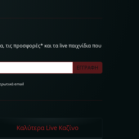
, τις προσφορές* και τα live παιχνίδια που
ΕΓΓΡΑΦΗ
ερωτικά email
Καλύτερα Live Καζίνο