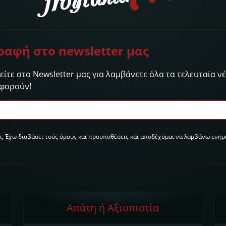
ραφή στο newsletter μας
ίτε στο Newsletter μας για λαμβάνετε όλα τα τελευταία νέα
φορούν!
ι, Έχω διαβάσει τούς όρους και προυποθέσεις και αποδέχομαι να λαμβάνω ενημ
Απάτη ή Αξιοπιστία