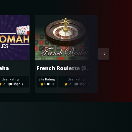
aha
French Roulette (BGaming)
User Rating
Site Rating
User Rating
Site Rating
-
/10
(
0
ψήφοι)
0.0
/10
-
/10
(
0
ψήφοι)
0.0
/10