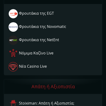
Φρουτάκια της EGT
Φρουτάκια της Novomatic
Φρουτάκια της NetEnt
Νόμιμα Kαζίνο Live
Νέα Casino Live
Απάτη ή Αξιοπιστία
Stoiximan: Απάτη ή Αξιοπιστία;