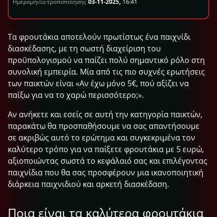
Ημερομηνία τροποποίησης
03-11-2025,
16:41
Τα φρουτάκια αποτελούν πρωτίστως ένα παιχνίδι
διασκέδασης, με τη σωστή διαχείριση του
προϋπολογισμού να παίζει πολύ σημαντικό ρόλο στη
συνολική εμπειρία. Μία από τις πιο συχνές ερωτήσεις
των παικτών είναι «Αν έχω μόνο 5€, πού αξίζει να
παίξω για να το χαρώ περισσότερο;».
Αν ανήκετε και εσείς σε αυτή την κατηγορία παικτών,
παρακάτω θα προσπαθήσουμε να σας απαντήσουμε
σε ακριβώς αυτό το ερώτημα και συγκεκριμένα τον
καλύτερο τρόπο για να παίξετε φρουτάκια με 5 ευρώ,
αξιοποιώντας σωστά το κεφάλαιό σας και επιλέγοντας
παιχνίδια που θα σας προσφέρουν μια ικανοποιητική
διάρκεια παιχνιδιού και αρκετή διασκέδαση.
Ποια είναι τα καλύτερα φρουτάκια