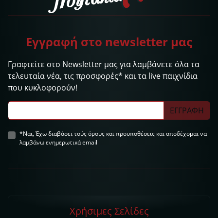
Εγγραφή στο newsletter μας
Γραφτείτε στο Newsletter μας για λαμβάνετε όλα τα
τελευταία νέα, τις προσφορές* και τα live παιχνίδια
που κυκλοφορούν!
ΕΓΓΡΑΦΗ
*Ναι, Έχω διαβάσει τούς όρους και προυποθέσεις και αποδέχομαι να
λαμβάνω ενημερωτικά email
Χρήσιμες Σελίδες