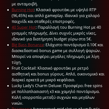
με ανταμοιβή.
Burning Hot
: Κλασικό φρουτάκι με υψηλό RTP
(96,45%) και απλό gameplay. Ιδανικό για χαλαρό
παιχνίδι και σταθερές επιστροφές.
40 Super Hot
: Παραλλαγή του Burning Hot με 40
γραμμές πληρωμής. Δίνει συχνές μικρές νίκες,
ιδανικό για διατήρηση budget γύρω στα 5€.
Big Bass Bonanza
: Ελάχιστο ποντάρισμα 0.10€ και
διασκεδαστικό bonus game με συλλογή ψαριών.
Μπορεί να αποφέρει μεγάλες πληρωμές με λίγη
τύχη.
Fruit Cocktail: Κλασικό φρουτάκι με ρετρό
αισθητική και bonus γύρους. Απλό, οικονομικό και
διαρκεί αρκετά με μικρό κεφάλαιο.
Lucky Lady’s Charm Deluxe: Προσφέρει free spins
με πολλαπλασιαστή x3 και χαμηλό ποντάρισμα.
Καλή ισορροπία μεταξύ συχνών και μεγάλων
νικών.