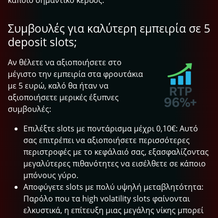
κάποιο σημαντικό κέρδος.
Συμβουλές για καλύτερη εμπειρία σε 5
deposit slots;
Αν θέλετε να αξιοποιήσετε στο
μέγιστο την εμπειρία στα φρουτάκια
με 5 ευρώ, καλό θα ήταν να
αξιοποιήσετε μερικές έξυπνες
συμβουλές:
Επιλέξτε slots με ποντάρισμα μέχρι 0,10€: Αυτό
σας επιτρέπει να αξιοποιήσετε περισσότερες
περιστροφές με το κεφάλαιό σας, εξασφαλίζοντας
μεγαλύτερες πιθανότητες να εισέλθετε σε κάποιο
μπόνους γύρο.
Αποφύγετε slots με πολύ υψηλή μεταβλητότητα:
Παρόλο που τα high volatility slots φαίνονται
ελκυστικά, η επίτευξη μιας μεγάλης νίκης μπορεί