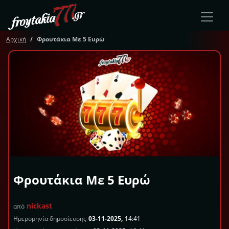
Αρχική
Φρουτάκια Με 5 Ευρώ
Φρουτάκια Με 5 Ευρώ
nickast
από
Ημερομηνία δημοσίευσης
03-11-2025,
14:41