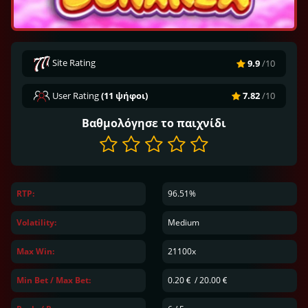
Site Rating
9.9
/10
User Rating
(11 ψήφοι)
7.82
/10
Βαθμολόγησε το παιχνίδι
RTP:
96.51%
Volatility:
Medium
Max Win:
21100x
Min Bet / Max Bet:
0.20
/
20.00