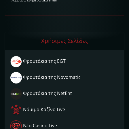
λαμβάνω ενημερωτικά email
Χρήσιμες Σελίδες
Φρουτάκια της EGT
Φρουτάκια της Novomatic
Φρουτάκια της NetEnt
Νόμιμα Kαζίνο Live
Νέα Casino Live