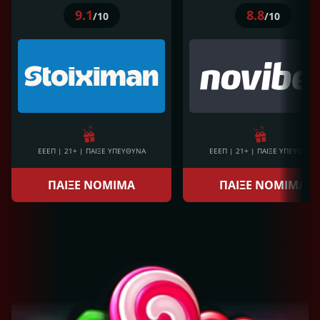
9.1
8.8
/10
/10
ΕΕΕΠ | 21+ | ΠΑΙΞΕ ΥΠΕΥΘΥΝΑ
ΕΕΕΠ | 21+ | ΠΑΙΞΕ ΥΠΕΥΘΥΝΑ
ΠΑΙΞΕ ΝΟΜΙΜΑ
ΠΑΙΞΕ ΝΟΜΙΜΑ