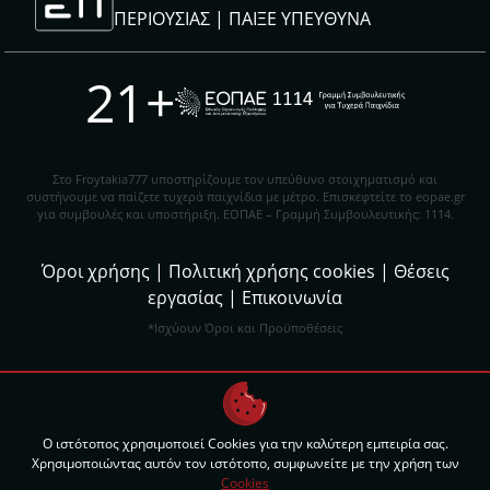
ΠΕΡΙΟΥΣΙΑΣ |
ΠΑΙΞΕ ΥΠΕΥΘΥΝΑ
21+
Στο Froytakia777 υποστηρίζουμε τον υπεύθυνο στοιχηματισμό και
συστήνουμε να παίζετε τυχερά παιχνίδια με μέτρο. Eπισκεφτείτε το eopae.gr
για συμβουλές και υποστήριξη. ΕΟΠΑΕ – Γραμμή Συμβουλευτικής: 1114.
Όροι χρήσης
|
Πολιτική χρήσης cookies
|
Θέσεις
εργασίας
|
Επικοινωνία
*Ισχύουν Όροι και Προϋποθέσεις
Σχεδιασμός ιστοτόπου:
Digital Winners
Ανάπτυξη & Φιλοξενία Ιστοτόπου:
Digital Winners
Ο ιστότοπος χρησιμοποιεί Cookies για την καλύτερη εμπειρία σας.
Χρησιμοποιώντας αυτόν τον ιστότοπο, συμφωνείτε με την χρήση των
2019 - 2026 © Copyright
froytakia777.gr
Cookies