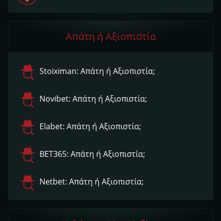
Απάτη ή Αξιοπιστία
Stoiximan: Απάτη ή Αξιοπιστία;
Novibet: Απάτη ή Αξιοπιστία;
Elabet: Απάτη ή Αξιοπιστία;
ΒΕΤ365: Απάτη ή Αξιοπιστία;
Netbet: Απάτη ή Αξιοπιστία;