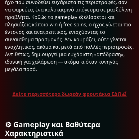
ήχο που συνοδεύει ευχάριστα τις περιστροφές, σαν
να ψαρεύεις ένα καλοκαιρινό απόγευμα σε μια ξύλινη
προβλήτα. Καθώς το gameplay εξελίσσεται και
πλησιάζεις κάποιο win ή free spins, ο ήχος γίνεται πιο
έντονος και ανατρεπτικός, ενισχύοντας το
συναίσθημα προσμονής. Δεν κουράζει, ούτε γίνεται
ενοχλητικός, ακόμα και μετά από πολλές περιστροφές.
Αντιθέτως, δημιουργεί μια ευχάριστη «απόδραση»,
ιδανική για χαλάρωση — ακόμα κι όταν κυνηγάς
μεγάλα ποσά.
Δείτε περισσότερα δωρεάν φρουτάκια ΕΔΩ🍒
⚙️ Gameplay και Βαθύτερα
Χαρακτηριστικά