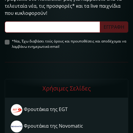
τελευταία νέα, τις προσφορές* και τα live παιχνίδια
που κυκλοφορούν!
ΕΓΓΡΑΦΗ
*Ναι, Έχω διαβάσει τούς όρους και προυποθέσεις και αποδέχομαι να
λαμβάνω ενημερωτικά email
Χρήσιμες Σελίδες
Φρουτάκια της EGT
Φρουτάκια της Novomatic