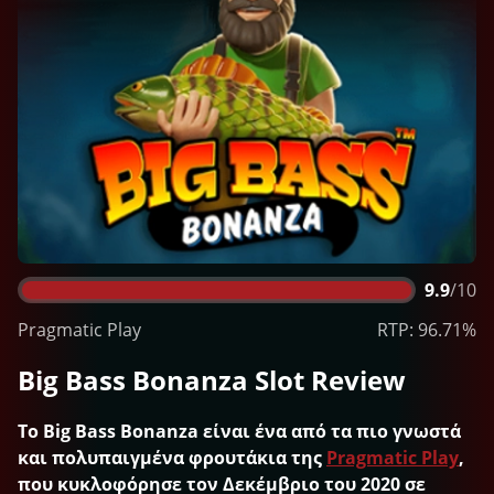
9.9
/10
Pragmatic Play
RTP: 96.71%
Big Bass Bonanza Slot Review
Το Big Bass Bonanza είναι ένα από τα πιο γνωστά
και πολυπαιγμένα φρουτάκια της
Pragmatic Play
,
που κυκλοφόρησε τον Δεκέμβριο του 2020 σε