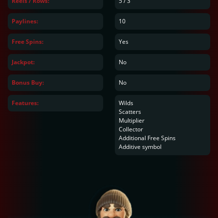
Reels / Rows:
5
/
3
Paylines:
10
Free Spins:
Yes
Jackpot:
No
Bonus Buy:
No
Features:
Wilds
Scatters
Multiplier
Collector
Additional Free Spins
Additive symbol