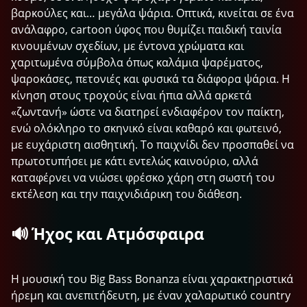
βαρκούλες και… μεγάλα ψάρια. Οπτικά, κινείται σε ένα
ανάλαφρο, cartoon ύφος που θυμίζει παιδική ταινία
κινουμένων σχεδίων, με έντονα χρώματα και
χαριτωμένα σύμβολα όπως καλάμια ψαρέματος,
ψαροκάσες, πετονιές και φυσικά τα διάφορα ψάρια. Η
κίνηση στους τροχούς είναι ήπια αλλά αρκετά
«ζωντανή» ώστε να διατηρεί ενδιαφέρον τον παίκτη,
ενώ ολόκληρο το σκηνικό είναι καθαρό και φωτεινό,
με ευχάριστη αισθητική. Το παιχνίδι δεν προσπαθεί να
πρωτοτυπήσει με κάτι εντελώς καινούριο, αλλά
καταφέρνει να νιώσει φρέσκο χάρη στη σωστή του
εκτέλεση και την παιχνιδιάρικη του διάθεση.
🔊 Ήχος και Ατμόσφαιρα
Η μουσική του Big Bass Bonanza είναι χαρακτηριστικά
ήρεμη και ανεπιτήδευτη, με έναν χαλαρωτικό country