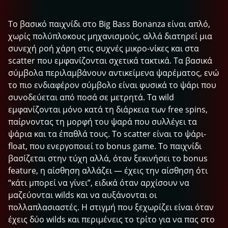
Το βασικό παιχνίδι στο Big Bass Bonanza είναι απλό,
χωρίς πολύπλοκους μηχανισμούς, αλλά διατηρεί μια
συνεχή ροή χάρη στις συχνές μικρο-νίκες και στα
scatter που εμφανίζονται σχετικά τακτικά. Τα βασικά
σύμβολα περιλαμβάνουν αντικείμενα ψαρέματος, ενώ
το πιο ενδιαφέρον σύμβολο είναι φυσικά το ψάρι που
συνοδεύεται από ποσά σε μετρητά. Τα wild
εμφανίζονται μόνο κατά τη διάρκεια των free spins,
παίρνοντας τη μορφή του ψαρά που συλλέγει τα
ψάρια και τα έπαθλά τους. Το scatter είναι το ψάρι-
float, που ενεργοποιεί το bonus game. Το παιχνίδι
βασίζεται στην τύχη αλλά, όταν ξεκινήσει το bonus
feature, η αίσθηση αλλάζει — έχεις την αίσθηση ότι
“κάτι μπορεί να γίνει”, ειδικά όταν αρχίσουν να
μαζεύονται wilds και να αυξάνονται οι
πολλαπλασιαστές. Η στιγμή που ξεχωρίζει είναι όταν
έχεις δύο wilds και περιμένεις το τρίτο για να πας στο