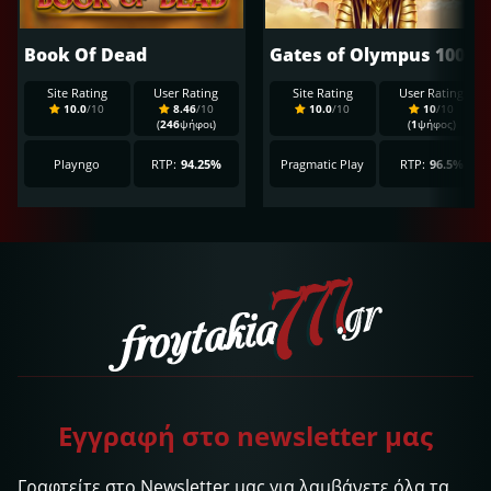
Book Of Dead
Gates of Olympus 1000 Demo
Site Rating
User Rating
Site Rating
User Rating
10.0
/10
8.46
/10
10.0
/10
10
/10
(
246
ψήφοι)
(
1
ψήφος)
Playngo
RTP:
94.25%
Pragmatic Play
RTP:
96.5%
Εγγραφή στο newsletter μας
Γραφτείτε στο Newsletter μας για λαμβάνετε όλα τα