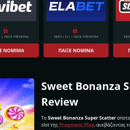
+ | ΠΑΙΞΕ ΥΠΕΥΘΥΝΑ
ΕΕΕΠ | 21+ | ΠΑΙΞΕ ΥΠΕΥΘΥΝΑ
ΕΕΕ
ΞΕ ΝΟΜΙΜΑ
ΠΑΙΞΕ ΝΟΜΙΜΑ
Sweet Bonanza Su
Review
Το
Sweet Bonanza Super Scatter
αποτε
slot της
Pragmatic Play
, ανεβάζοντας τ