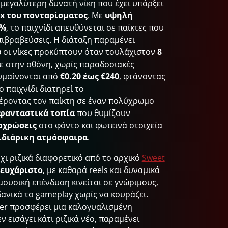
μεγαλύτερη δυνατή νίκη που έχει υπάρξει
0x του πονταρίσματος
. Με
υψηλή
1%
, το παιχνίδι απευθύνεται σε παίκτες που
ιβραβεύσεις. Η διάταξη παραμένει
ώ οι νίκες προκύπτουν όταν τουλάχιστον
8
 στην οθόνη, χωρίς παραδοσιακές
υμαίνονται από
€0.20 έως €240
, φτάνοντας
ο παιχνίδι διατηρεί το
φέροντας τον παίκτη σε έναν πολύχρωμο
 φανταστικά τοπία
που θυμίζουν
οχρώσεις
στο φόντο και φωτεινά στοιχεία
ιδιάρικη ατμόσφαιρα
.
χι ριζικά διαφορετικό από το αρχικό
Sweet
 ευχάριστο
, με καθαρά reels και δυναμικά
μουσική επένδυση κινείται σε γνώριμους,
νικά το gameplay χωρίς να κουράζει.
ter προσφέρει μια καλογυαλισμένη
ν εισάγει κάτι ριζικά νέο, παραμένει