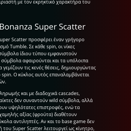
ιριαστή με τον εκρηκτικό χαρακτήρα του
Bonanza Super Scatter
Super Scatter προσφέρει έναν γρήγορο
ό Tumble. Σε κάθε spin, οι νίκες
σύμβολα ίδιου τύπου εμφανιστούν
 σύμβολα αφαιρούνται και τα υπόλοιπα
 γεμίζουν τις κενές θέσεις, δημιουργώντας
ιο spin. Ο κύκλος αυτός επαναλαμβάνεται
ών.
ληρωμής και με διαδοχικά cascades,
παίκτες δεν συναντούν wild σύμβολα, αλλά
ρουν υψηλότατες επιστροφές, ενώ τα
χαμηλής αξίας (φρούτα) διαθέτουν
ύκολα αντιληπτές. Αν και το base game δεν
ή του Super Scatter λειτουργεί ως κίνητρο,