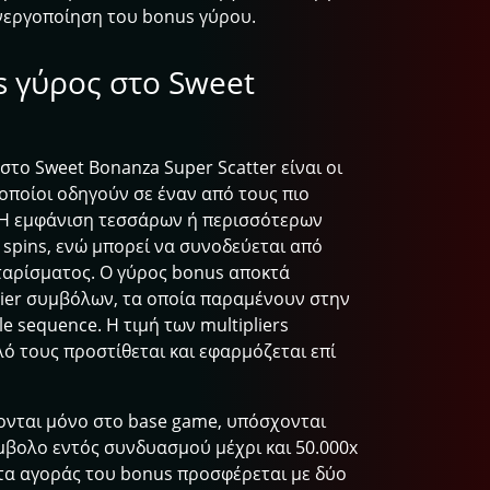
ενεργοποίηση του bonus γύρου.
s γύρος στο Sweet
στο Sweet Bonanza Super Scatter είναι οι
ι οποίοι οδηγούν σε έναν από τους πιο
 Η εμφάνιση τεσσάρων ή περισσότερων
 spins, ενώ μπορεί να συνοδεύεται από
ταρίσματος. Ο γύρος bonus αποκτά
lier συμβόλων, τα οποία παραμένουν στην
 sequence. Η τιμή των multipliers
λό τους προστίθεται και εφαρμόζεται επί
ονται μόνο στο base game, υπόσχονται
μβολο εντός συνδυασμού μέχρι και 50.000x
ητα αγοράς του bonus προσφέρεται με δύο