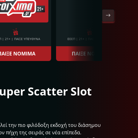
Π | 21+ | ΠΑΙΞΕ ΥΠΕΥΘΥΝΑ
ΕΕΕΠ | 21+ | ΠΑΙΞΕ ΥΠΕΥΘΥΝΑ
ΠΑΙΞΕ ΝΟΜΙΜΑ
ΠΑΙΞΕ ΝΟΜΙΜΑ
per Scatter Slot
λεί την πιο φιλόδοξη εκδοχή του διάσημου
ον πήχη της σειράς σε νέα επίπεδα.