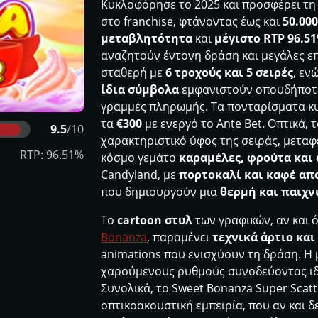
Κυκλοφόρησε το 2025 και προσφέρει τη 
στο franchise, φτάνοντας έως και
50.00
μεταβλητότητα
και
μέγιστο RTP 96.5
αναζητούν έντονη δράση και μεγάλες επ
σταθερή με
6 τροχούς και 5 σειρές
, εν
ίδια σύμβολα
εμφανιστούν οπουδήποτε
γραμμές πληρωμής. Τα πονταρίσματα κ
τα
€300
με ενεργό το Ante Bet. Οπτικά, τ
9.5
/10
χαρακτηριστικό
ύφος της σειράς, μετα
RTP: 96.51%
κόσμο γεμάτο
καραμέλες, φρούτα και
Candyland, με
πορτοκαλί και καφέ απ
που δημιουργούν μια
θερμή και παιχν
Το
cartoon στυλ
των γραφικών, αν και ό
Bonanza
, παραμένει
τεχνικά άρτιο και
animations που ενισχύουν τη δράση. Η 
χαρούμενους ρυθμούς συνοδεύοντας ιδα
Συνολικά, το Sweet Bonanza Super Scat
οπτικοακουστική εμπειρία, που αν και δε