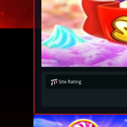
Site Rating