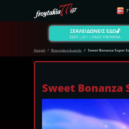
7
ΞΕΚΛΕΙΔΩΝΕΙΣ ΕΔΩ🔓
ΕΕΕΠ | 21+ | ΠΑΙΞΕ ΥΠΕΥΘΥΝΑ
Αρχική
Φρουτάκια Δωρεάν
Sweet Bonanza Super Sc
Sweet Bonanza S