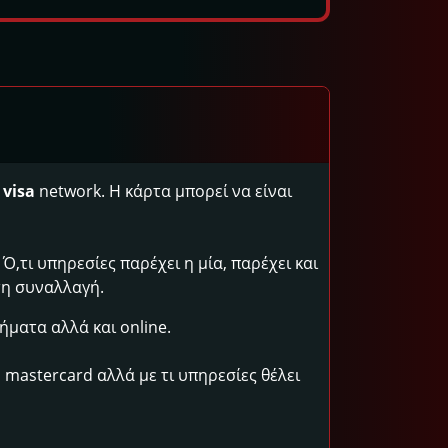
ν
visa
network. Η κάρτα μπορεί να είναι
Ό,τι υπηρεσίες παρέχει η μία, παρέχει και
 τη συναλλαγή.
ήματα αλλά και online.
ή mastercard αλλά με τι υπηρεσίες θέλει