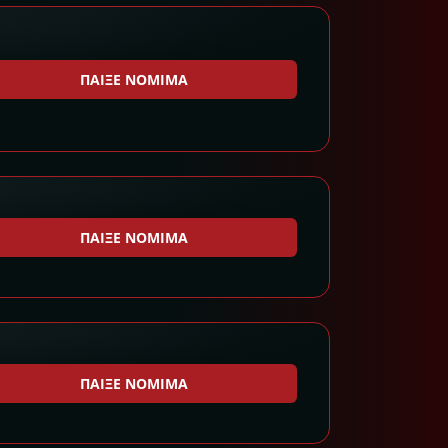
ΠΑΙΞΕ ΝΟΜΙΜΑ
ΠΑΙΞΕ ΝΟΜΙΜΑ
ΠΑΙΞΕ ΝΟΜΙΜΑ