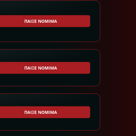
ΠΑΙΞΕ ΝΟΜΙΜΑ
ΠΑΙΞΕ ΝΟΜΙΜΑ
ΠΑΙΞΕ ΝΟΜΙΜΑ