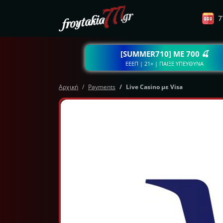
7
[SUMMER710] ΜΕ 700 🍒
ΕΕΕΠ | 21+ | ΠΑΙΞΕ ΥΠΕΥΘΥΝΑ
Αρχική
Payments
Live Casino με Visa