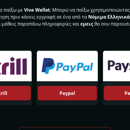
α παίξω με
Viva Wallet
; Μπορώ να παίξω χρησιμοποιώντα
ηση πριν κάνεις εγγραφή σε ένα από τα
Νόμιμα Ελληνικά 
να μάθεις παραπάνω πληροφορίες και
εμεις
θα σου παρουσιά
rill
Paypal
Pa