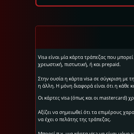
Visa είναι μία κάρτα τράπεζας που μπορ
χρεωστική, πιστωτική, ή και prepaid.
Στην ουσία η κάρτα visa σε σύγκριση με τη
η άλλη. Η μόνη διαφορά είναι ότι η κάθε 
Οι κάρτες visa (όπως και οι mastercard) 
Αξίζει να σημειωθεί ότι τα επιμέρους χαρα
να έχει ο πελάτης της τράπεζας.
Μπορεί π.χ. μια κάρτα visa να είναι μόνο 