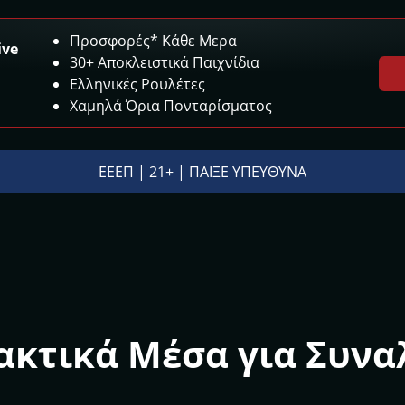
Προσφορές* Κάθε Μερα
ive
30+ Αποκλειστικά Παιχνίδια
Ελληνικές Ρουλέτες
Χαμηλά Όρια Πονταρίσματος
ΕΕΕΠ | 21+ | ΠΑΙΞΕ ΥΠΕΥΘΥΝΑ
ακτικά Μέσα για Συνα