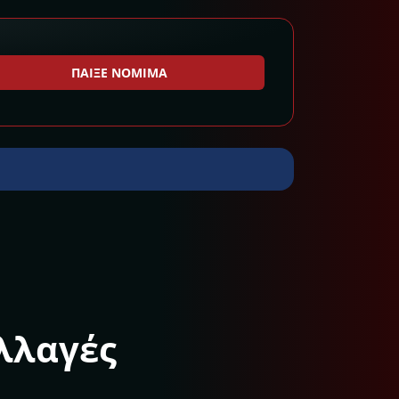
ΠΑΙΞΕ ΝΟΜΙΜΑ
λλαγές