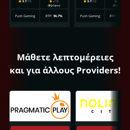
9.7
/10
-
/10
9.7
/10
-
/10
(
0
ψήφοι)
(
0
ψήφοι)
Push Gaming
RTP:
96.7%
Push Gaming
RTP:
96.13%
Μάθετε λεπτομέρειες
και για άλλους Providers!