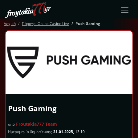
Αρχική
Πάροχοι Online Casino Live
Push Gaming
Push Gaming
Froutakia777 Team
από
Ημερομηνία δημοσίευσης
31-01-2025,
13:10