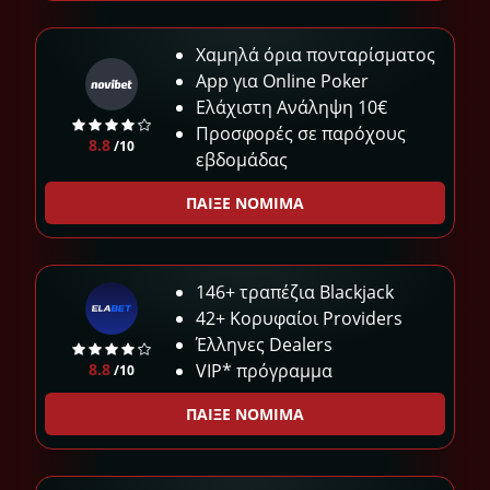
Χαμηλά όρια πονταρίσματος
App για Online Poker
Ελάχιστη Ανάληψη 10€
Προσφορές σε παρόχους
8.8
/10
εβδομάδας
ΠΑΙΞΕ ΝΟΜΙΜΑ
146+ τραπέζια Blackjack
42+ Κορυφαίοι Providers
Έλληνες Dealers
VIP* πρόγραμμα
8.8
/10
ΠΑΙΞΕ ΝΟΜΙΜΑ