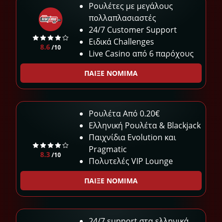
Ρουλέτες με μεγάλους
πολλαπλασιαστές
24/7 Customer Support
Ειδικά Challenges
8.6
/10
Live Casino από 6 παρόχους
ΠΑΙΞΕ ΝΟΜΙΜΑ
Ρουλέτα Από 0.20€
Ελληνική Ρουλέτα & Blackjack
Παιχνίδια Evolution και
Pragmatic
8.3
/10
Πολυτελές VIP Lounge
ΠΑΙΞΕ ΝΟΜΙΜΑ
24/7 support στα ελληνικά