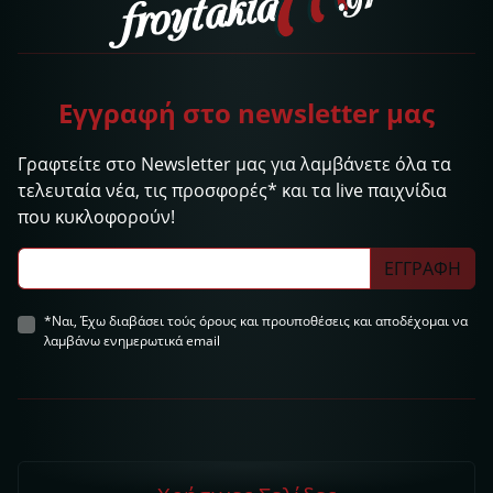
Εγγραφή στο newsletter μας
Γραφτείτε στο Newsletter μας για λαμβάνετε όλα τα
τελευταία νέα, τις προσφορές* και τα live παιχνίδια
που κυκλοφορούν!
ΕΓΓΡΑΦΗ
*Ναι, Έχω διαβάσει τούς όρους και προυποθέσεις και αποδέχομαι να
λαμβάνω ενημερωτικά email