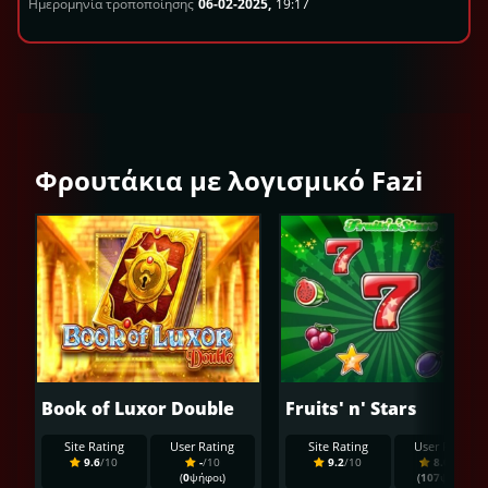
Ημερομηνία τροποποίησης
06-02-2025,
19:17
Φρουτάκια με λογισμικό Fazi
Book of Luxor Double
Fruits' n' Stars
Site Rating
User Rating
Site Rating
User Rating
9.6
/10
-
/10
9.2
/10
8.06
/10
(
0
ψήφοι)
(
107
ψήφοι)