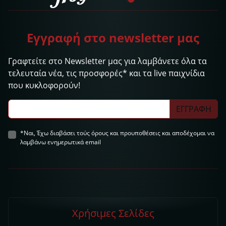
Εγγραφή στο newsletter μας
Γραφτείτε στο Newsletter μας για λαμβάνετε όλα τα
τελευταία νέα, τις προσφορές* και τα live παιχνίδια
που κυκλοφορούν!
ΕΓΓΡΑΦΗ
*Ναι, Έχω διαβάσει τούς όρους και προυποθέσεις και αποδέχομαι να
λαμβάνω ενημερωτικά email
Χρήσιμες Σελίδες