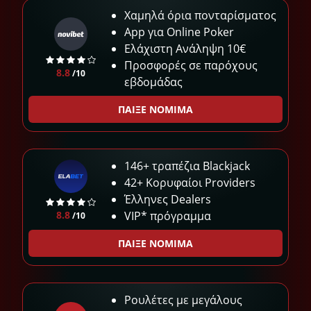
Χαμηλά όρια πονταρίσματος
App για Online Poker
Ελάχιστη Ανάληψη 10€
Προσφορές σε παρόχους
8.8
/10
εβδομάδας
ΠΑΙΞΕ ΝΟΜΙΜΑ
146+ τραπέζια Blackjack
42+ Κορυφαίοι Providers
Έλληνες Dealers
VIP* πρόγραμμα
8.8
/10
ΠΑΙΞΕ ΝΟΜΙΜΑ
Ρουλέτες με μεγάλους