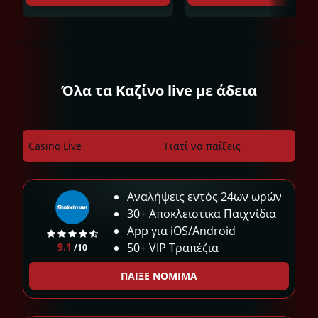
Όλα τα Καζίνο live με άδεια
Casino Live
Γιατί να παίξεις
Αναλήψεις εντός 24ων ωρών
30+ Αποκλειστικα Παιχνίδια
App για iOS/Android
50+ VIP Τραπέζια
9.1
/10
ΠΑΙΞΕ ΝΟΜΙΜΑ