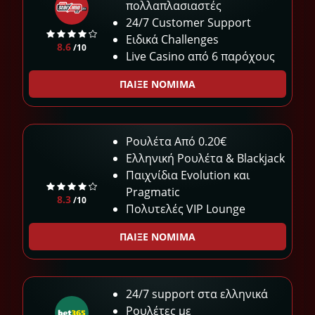
πολλαπλασιαστές
24/7 Customer Support
Ειδικά Challenges
8.6
/10
Live Casino από 6 παρόχους
ΠΑΙΞΕ ΝΟΜΙΜΑ
Ρουλέτα Από 0.20€
Ελληνική Ρουλέτα & Blackjack
Παιχνίδια Evolution και
Pragmatic
8.3
/10
Πολυτελές VIP Lounge
ΠΑΙΞΕ ΝΟΜΙΜΑ
24/7 support στα ελληνικά
Ρουλέτες με