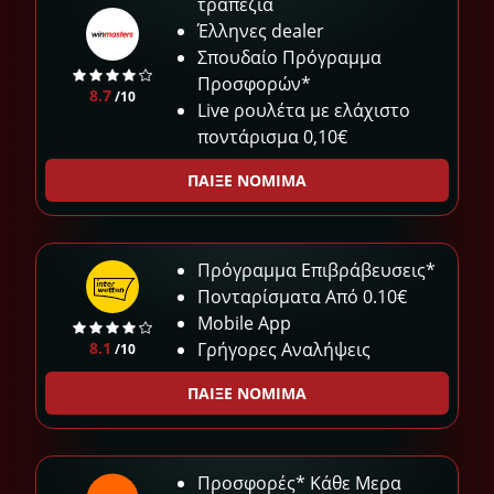
τραπέζια
Έλληνες dealer
Σπουδαίο Πρόγραμμα
Προσφορών*
8.7
/10
Live ρουλέτα με ελάχιστο
ποντάρισμα 0,10€
ΠΑΙΞΕ ΝΟΜΙΜΑ
Πρόγραμμα Επιβράβευσεις*
Πονταρίσματα Από 0.10€
Mobile App
Γρήγορες Αναλήψεις
8.1
/10
ΠΑΙΞΕ ΝΟΜΙΜΑ
Προσφορές* Κάθε Μερα