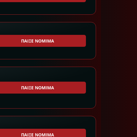
ΠΑΙΞΕ ΝΟΜΙΜΑ
ΠΑΙΞΕ ΝΟΜΙΜΑ
ΠΑΙΞΕ ΝΟΜΙΜΑ