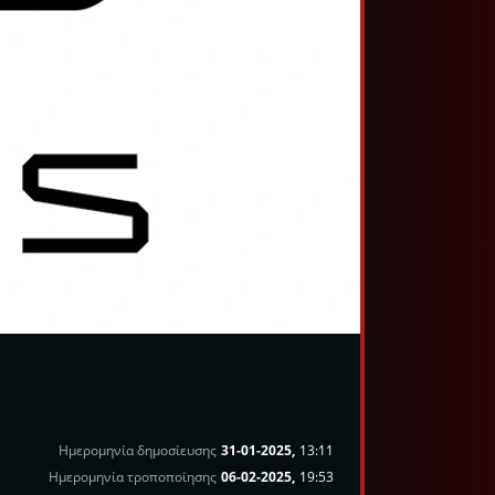
Ημερομηνία δημοσίευσης
31-01-2025,
13:11
Ημερομηνία τροποποίησης
06-02-2025,
19:53