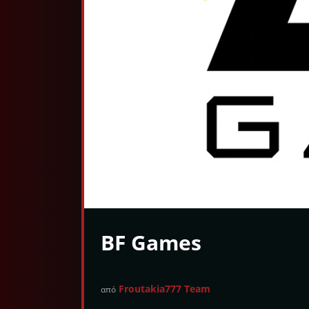
BF Games
Froutakia777 Team
από