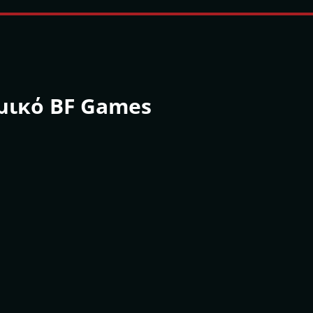
μικό BF Games