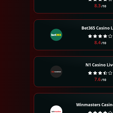
8.3
/10
Bet365 Casino L
8.4
/10
N1 Casino Liv
7.6
/10
Winmasters Casin