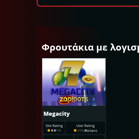
Φρουτάκια με λογισ
Megacity
Site Rating
User Rating
9.9
/10
-
/10
(
0
ψήφοι)