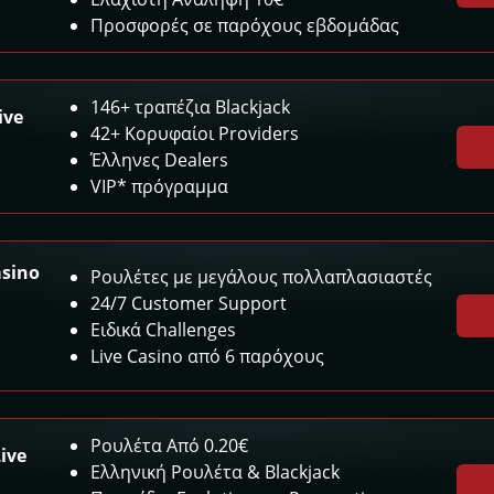
Προσφορές σε παρόχους εβδομάδας
146+ τραπέζια Blackjack
ive
42+ Κορυφαίοι Providers
Έλληνες Dealers
VIP* πρόγραμμα
sino
Ρουλέτες με μεγάλους πολλαπλασιαστές
24/7 Customer Support
Ειδικά Challenges
Live Casino από 6 παρόχους
Ρουλέτα Από 0.20€
ive
Ελληνική Ρουλέτα & Blackjack