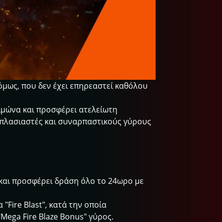
 όμως, που δεν έχει επηρεαστεί καθόλου
χειμώνα και προσφέρει ατελείωτη
λαπλασιαστές και συναρπαστικούς γύρους
ς και προσφέρει δράση όλο το 24ωρο με
"Fire Blast", κατά την οποία
"Mega Fire Blaze Bonus" γύρος.