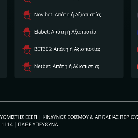
Novibet: Απάτη ή Αξιοπιστία;
Elabet: Απάτη ή Αξιοπιστία;
ΒΕΤ365: Απάτη ή Αξιοπιστία;
Netbet: Απάτη ή Αξιοπιστία;
ΡΥΘΜΙΣΤΗΣ ΕΕΕΠ | ΚΙΝΔΥΝΟΣ ΕΘΙΣΜΟΥ & ΑΠΩΛΕΙΑΣ ΠΕΡΙΟΥ
 1114 |
ΠΑΙΞΕ ΥΠΕΥΘΥΝΑ