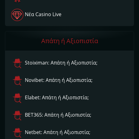
Νέα Casino Live
Απάτη ή Αξιοπιστία
Stoiximan: Απάτη ή Αξιοπιστία;
Novibet: Απάτη ή Αξιοπιστία;
Elabet: Απάτη ή Αξιοπιστία;
ΒΕΤ365: Απάτη ή Αξιοπιστία;
Netbet: Απάτη ή Αξιοπιστία;