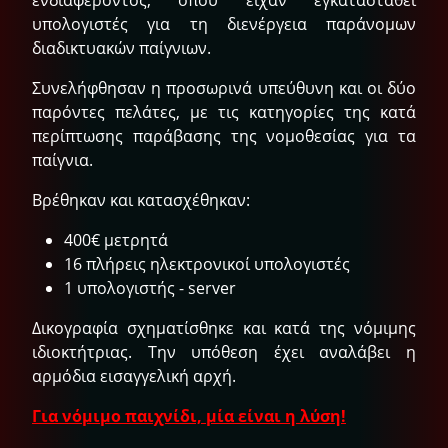
ενδιαφέροντος, όπου είχαν εγκατασταθεί
υπολογιστές για τη διενέργεια παράνομων
διαδικτυακών παίγνιων.
Συνελήφθησαν η προσωρινά υπεύθυνη και οι δύο
παρόντες πελάτες, με τις κατηγορίες της κατά
περίπτωσης παράβασης της νομοθεσίας για τα
παίγνια.
Βρέθηκαν και κατασχέθηκαν:
400€ μετρητά
16 πλήρεις ηλεκτρονικοί υπολογιστές
1 υπολογιστής - server
Δικογραφία σχηματίσθηκε και κατά της νόμιμης
ιδιοκτήτριας. Την υπόθεση έχει αναλάβει η
αρμόδια εισαγγελική αρχή.
Για νόμιμο παιχνίδι, μία είναι η λύση!