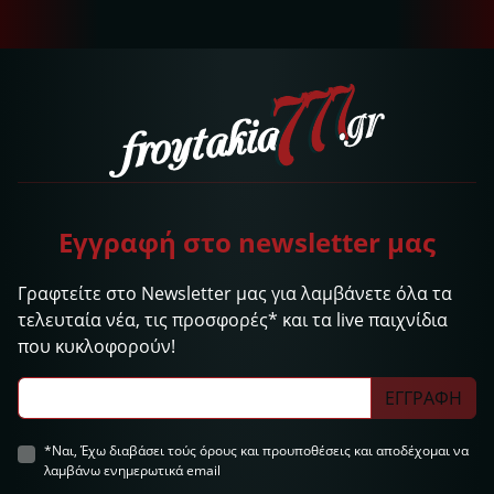
Εγγραφή στο newsletter μας
Γραφτείτε στο Newsletter μας για λαμβάνετε όλα τα
τελευταία νέα, τις προσφορές* και τα live παιχνίδια
που κυκλοφορούν!
ΕΓΓΡΑΦΗ
*Ναι, Έχω διαβάσει τούς όρους και προυποθέσεις και αποδέχομαι να
λαμβάνω ενημερωτικά email