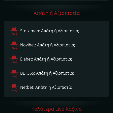
Απάτη ή Αξιοπιστία
Stoiximan: Απάτη ή Αξιοπιστία;
Novibet: Απάτη ή Αξιοπιστία;
Elabet: Απάτη ή Αξιοπιστία;
ΒΕΤ365: Απάτη ή Αξιοπιστία;
Netbet: Απάτη ή Αξιοπιστία;
Καλύτερα Live Καζίνο