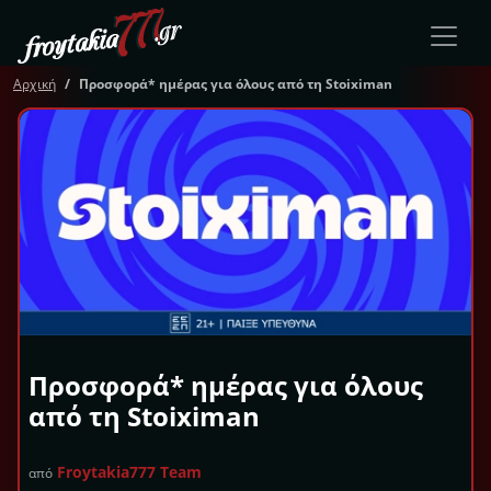
Αρχική
Προσφορά* ημέρας για όλους από τη Stoiximan
Προσφορά* ημέρας για όλους
από τη Stoiximan
Froytakia777 Team
από