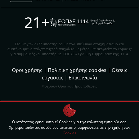
21+
Στο Froytakia777 υποστηρίζουμε τον υπεύθυνο στοιχηματισμό και
συστήνουμε να παίζετε τυχερά παιχνίδια με μέτρο. Eπισκεφτείτε το eopae.gr
για συμβουλές και υποστήριξη. ΕΟΠΑΕ – Γραμμή Συμβουλευτικής: 1114.
Όροι χρήσης
|
Πολιτική χρήσης cookies
|
Θέσεις
εργασίας
|
Επικοινωνία
*Ισχύουν Όροι και Προϋποθέσεις
Σχεδιασμός ιστοτόπου:
Digital Winners
Ανάπτυξη & Φιλοξενία Ιστοτόπου:
Digital Winners
Ο ιστότοπος χρησιμοποιεί Cookies για την καλύτερη εμπειρία σας.
2019 - 2026 © Copyright
froytakia777.gr
Χρησιμοποιώντας αυτόν τον ιστότοπο, συμφωνείτε με την χρήση των
Cookies