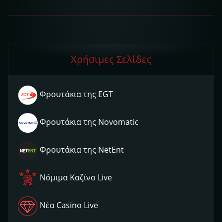
Χρήσιμες Σελίδες
Φρουτάκια της EGT
Φρουτάκια της Novomatic
Φρουτάκια της NetEnt
Νόμιμα Kαζίνο Live
Νέα Casino Live