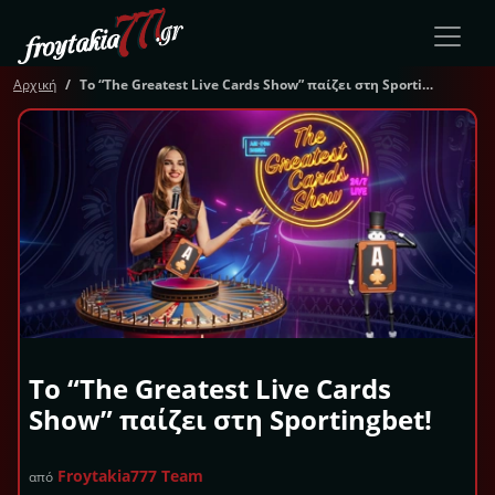
Αρχική
To “The Greatest Live Cards Show” παίζει στη Sportingbet!
To “The Greatest Live Cards
Show” παίζει στη Sportingbet!
Froytakia777 Team
από