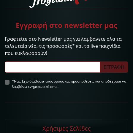
Εγγραφή στο newsletter μας
Γραφτείτε στο Newsletter μας για λαμβάνετε όλα τα
τελευταία νέα, τις προσφορές* και τα live παιχνίδια
που κυκλοφορούν!
ΕΓΓΡΑΦΗ
*Ναι, Έχω διαβάσει τούς όρους και προυποθέσεις και αποδέχομαι να
λαμβάνω ενημερωτικά email
Χρήσιμες Σελίδες