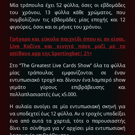
Μία τράπουλα έχει 52 φύλλα, όσες οι εβδομάδες
του χρόνου, 13 φύλλα κάθε χρώματος, που
συμβολίζουν τις εβδομάδες μίας εποχής και 12
φιγούρες, όσοι και οι μήνες του χρόνου.
Γρήγορο και εύκολο παιχνίδι όπου κι αν είσαι.
Live Καζίνο και κινητό πάνε μαζί με το
απίθανο app της Sportingbet| 21+
Στο “The Greatest Live Cards Show” όλα τα φύλλα
μίας τράπουλας εμφανίζονται σε έναν
εντυπωσιακό τροχό και δίνουν ένα λαμπερό show
γεμάτο γύρους επιβράβευσης και
πολλαπλασιαστές έως x5.000.
Η αυλαία ανοίγει σε μία εντυπωσιακή σκηνή για
να υποδεχτεί έως 12 φύλλα. Αν ο τροχός υποδείξει
ένα από αυτά τα χαρτιά, τότε ο παρουσιαστής
δίνει το σύνθημα για ν’ αρχίσει μία εντυπωσιακή