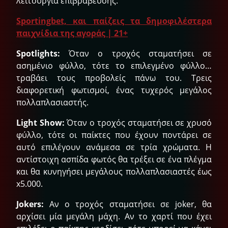
λειτουργία επιβράβευσης.
Sportingbet, και παίζεις τα δημοφιλέστερα
παιχνίδια της αγοράς | 21+
Spotlights:
Όταν ο τροχός σταματήσει σε
ασημένιο φύλλο, τότε το επιλεγμένο φύλλο…
τραβάει τους προβολείς πάνω του. Τρεις
διαφορετική φωτισμοί, ένας τυχερός μεγάλος
πολλαπλασιαστής.
Light Show:
Όταν ο τροχός σταματήσει σε χρυσό
φύλλο, τότε οι παίκτες που έχουν ποντάρει σε
αυτό επιλέγουν ανάμεσα σε τρία χρώματα. Η
αντίστοιχη ασπίδα φωτός θα τρέξει σε ένα πλέγμα
και θα κυνηγήσει μεγάλους πολλαπλασιαστές έως
x5.000.
Jokers:
Αν ο τροχός σταματήσει σε joker, θα
αρχίσει μία μεγάλη μάχη. Αν το χαρτί που έχει