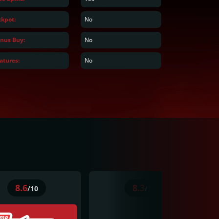
ckpot:
No
nus Buy:
No
atures:
No
8.6
8.3
/10
/10