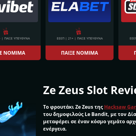
+ | ΠΑΙΞΕ ΥΠΕΥΘΥΝΑ
ΕΕΕΠ | 21+ | ΠΑΙΞΕ ΥΠΕΥΘΥΝΑ
ΕΕΕ
ΞΕ ΝΟΜΙΜΑ
ΠΑΙΞΕ ΝΟΜΙΜΑ
Ze Zeus Slot Rev
Το φρουτάκι Ze Zeus της
Hacksaw Ga
του δημοφιλούς Le Bandit, με τον Δί
μεταφέρει σε έναν κόσμο γεμάτο αρχ
ενέργεια.