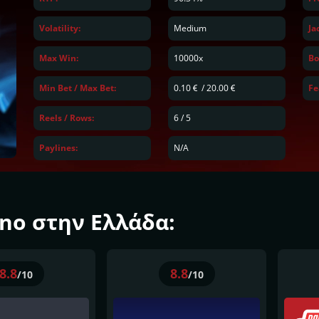
Volatility:
Medium
Ja
Max Win:
10000x
Bo
Min Bet / Max Bet:
0.10
/
20.00
Fe
Reels / Rows:
6
/
5
Paylines:
N/A
ino στην Ελλάδα:
8.8
8.8
/10
/10