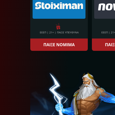
ΕΕΕΠ | 21+ | ΠΑΙΞΕ ΥΠΕΥΘΥΝΑ
ΕΕΕΠ | 21
ΠΑΙΞΕ ΝΟΜΙΜΑ
ΠΑΙ