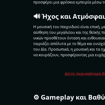
προσφέρει μια φρέσκια εμπειρία μέσω 
🔊 Ήχος και Ατμόσφα
Η μουσική του παιχνιδιού είναι επική, 
αίσθηση του μεγαλείου και της θεϊκής π
νικών προσθέτουν ένταση και ενθουσια
ταιριάζει απόλυτα με το θέμα και ενισχ
του Δία. Προσωπικά, η μουσική και τα η
να κουράζουν, προσφέροντας μια ευχάρ
Δείτε περισσότερα 
⚙️ Gameplay και Βαθ