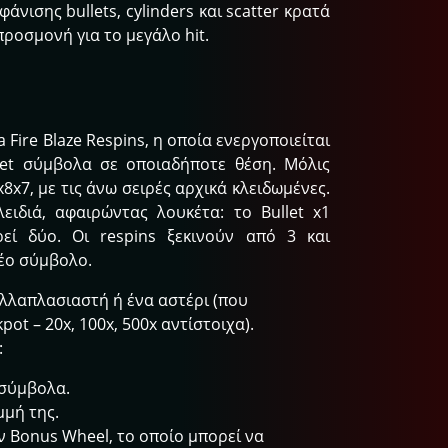
νισης bullets, cylinders και scatter κρατά
ροσμονή για το μεγάλο hit.
 Fire Blaze Respins, η οποία ενεργοποιείται
let σύμβολα σε οποιαδήποτε θέση. Μόλις
8x8x7, με τις άνω σειρές αρχικά κλειδωμένες.
ειδιά, αφαιρώντας λουκέτα: το Bullet x1
ρεί δύο. Οι respins ξεκινούν από 3 και
έο σύμβολο.
λλαπλασιαστή ή ένα αστέρι (που
pot – 20x, 100x, 500x αντίστοιχα).
:
 σύμβολα.
μή της.
 Bonus Wheel, το οποίο μπορεί να