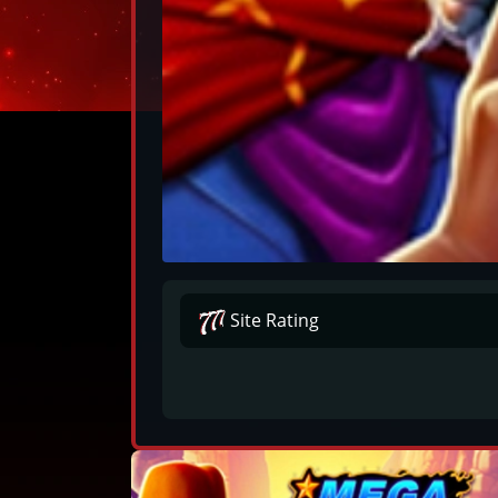
Site Rating