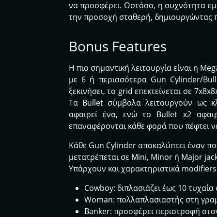
να προσφέρει. Ωστόσο, η συχνότητα εμφά
την προσοχή σταθερή, δημιουργώντας π
Bonus Features
Η πιο σημαντική λειτουργία είναι η Mega
με 6 ή περισσότερα Gun Cylinder/Bul
ξεκινήσει, το grid επεκτείνεται σε 7x8x
Τα Bullet σύμβολα λειτουργούν ως κλ
αφαιρεί ένα, ενώ το Bullet x2 αφαι
επαναφέρονται κάθε φορά που πέφτει ν
Κάθε Gun Cylinder αποκαλύπτει έναν πο
μετατρέπεται σε Mini, Minor ή Major jack
Υπάρχουν και χαρακτηριστικά modifiers
Cowboy: διπλασιάζει έως 10 τυχαία
Woman: πολλαπλασιαστής στη γραμ
Banker: προσφέρει περιστροφή στον