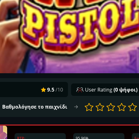
9.5
/10
User Rating
(0 ψήφοι)
Βαθμολόγησε το παιχνίδι
RTP:
95.96%
Fr