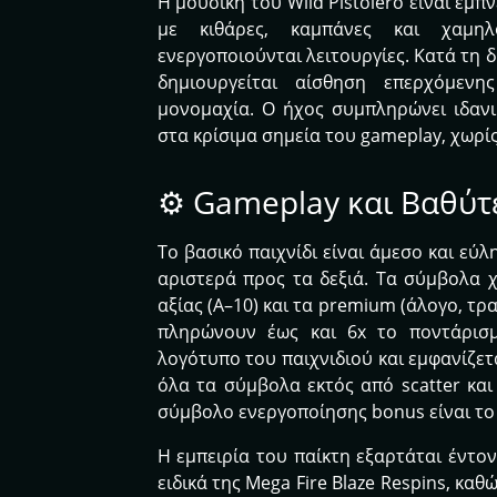
Η μουσική του Wild Pistolero είναι εμπ
με κιθάρες, καμπάνες και χαμη
ενεργοποιούνται λειτουργίες. Κατά τη δ
δημιουργείται αίσθηση επερχόμεν
μονομαχία. Ο ήχος συμπληρώνει ιδανι
στα κρίσιμα σημεία του gameplay, χωρίς
⚙️ Gameplay και Βαθύτ
Το βασικό παιχνίδι είναι άμεσο και εύ
αριστερά προς τα δεξιά. Τα σύμβολα χ
αξίας (A–10) και τα premium (άλογο, τρα
πληρώνουν έως και 6x το ποντάρισμ
λογότυπο του παιχνιδιού και εμφανίζετ
όλα τα σύμβολα εκτός από scatter και 
σύμβολο ενεργοποίησης bonus είναι το 
Η εμπειρία του παίκτη εξαρτάται έντο
ειδικά της Mega Fire Blaze Respins, καθώ