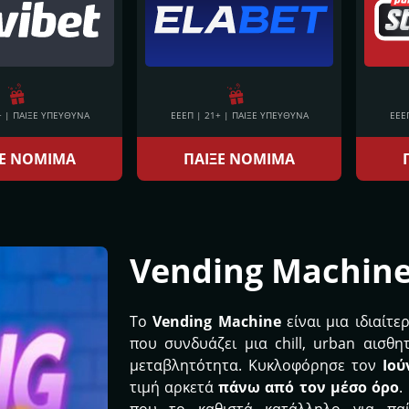
+ | ΠΑΙΞΕ ΥΠΕΥΘΥΝΑ
ΕΕΕΠ | 21+ | ΠΑΙΞΕ ΥΠΕΥΘΥΝΑ
ΕΕΕ
ΞΕ ΝΟΜΙΜΑ
ΠΑΙΞΕ ΝΟΜΙΜΑ
Vending Machine
Το
Vending Machine
είναι μια ιδιαίτ
που συνδυάζει μια chill, urban αισθ
μεταβλητότητα. Κυκλοφόρησε τον
Ιού
τιμή αρκετά
πάνω από τον μέσο όρο
.