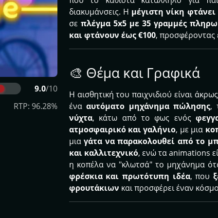
που το καθιστά κατάλληλο για παί
διακυμάνσεις. Η
μέγιστη νίκη φτάνει 
σε
πλέγμα 5x5 με 35 γραμμές πληρ
και φτάνουν έως €100
, προσφέροντας 
🎨 Θέμα και Γραφικά
9.0
/10
Η αισθητική του παιχνιδιού είναι άκρω
RTP: 96.28%
ένα
αυτόματο μηχάνημα πώλησης
,
νύχτα
, κάτω από το φως ενός
φεγγ
ατμοσφαιρικό και γαλήνιο
, με μια
κο
μια
γάτα να παρακολουθεί από το μ
και καλλιτεχνικό
, ενώ τα animations ε
η κοπέλα να "κλωτσά" το μηχάνημα όταν
φρέσκια και πρωτότυπη ιδέα
, που
ξ
φρουτάκιων
και προσφέρει έναν κόσμ