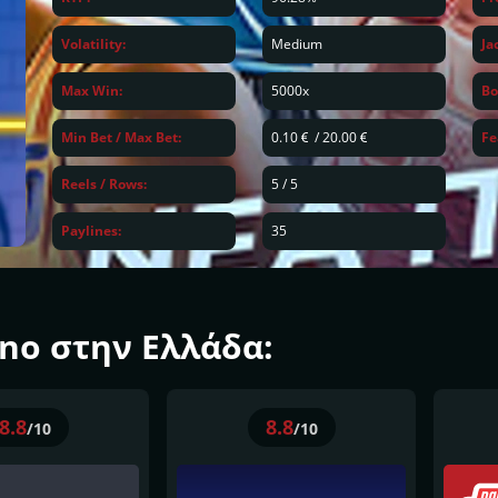
Volatility:
Medium
Ja
Max Win:
5000x
Bo
Min Bet / Max Bet:
0.10
/
20.00
Fe
Reels / Rows:
5
/
5
Paylines:
35
ino στην Ελλάδα:
8.8
8.8
/10
/10