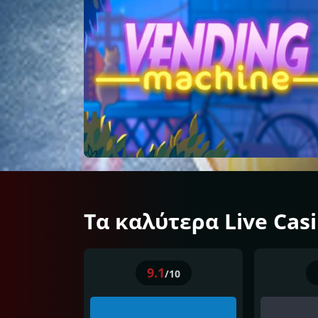
Τα καλύτερα Live Cas
9.1
/10