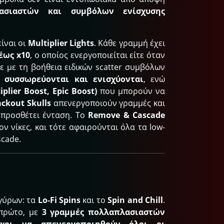
ασιαστών και συμβόλων ενίσχυσης
είναι οι
Multiplier Lights
. Κάθε γραμμή έχει
έως x10
, ο οποίος ενεργοποιείται είτε όταν
τε με τη βοήθεια ειδικών scatter συμβόλων
ές
συσσωρεύονται και ενισχύονται
, ενώ
plier Boost, Epic Boost)
που μπορούν να
ackout Skulls
απενεργοποιούν γραμμές και
 προσθέτει ένταση. Το
Remove & Cascade
ν νίκες, και τότε αφαιρούνται όλα τα low-
scade.
 γύρων: τα
Lo-Fi Spins
και το
Spin and Chill
.
 πρώτο, με
3 γραμμές πολλαπλασιαστών