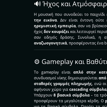
🔊 Ήχος και Ατμόσφαι
Η μουσική που συνοδεύει το παιχνίδι 
την εικόνα
. Δεν είναι έντονη ούτε
ηρεμιστική εμπειρία
, σαν να βρίσκεσα
ήχος
δεν κουράζει
και λειτουργεί περ
σαν οδηγός δράσης. Συνολικά, η α
αναζωογονητικά
, προσφέροντας ένα br
⚙️ Gameplay και Βαθύτ
Το gameplay είναι
απλό στην κατ
συνδυασμοί νίκης δημιουργούνται
από
σταθερές γραμμές πληρωμής
, ενώ ο
αφήνουν χώρο για
cascading σύμβολα
Υπάρχουν
8 βασικά σύμβολα
– τα τρό
προσφέρουν τα μεγαλύτερα κέρδη. Ο
για τα βασικά σύμβολα. Παρότι τα σ