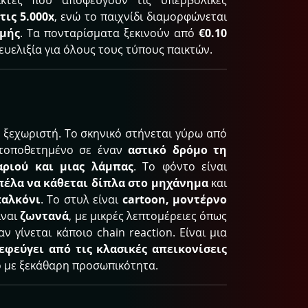
κτες που αποφεύγουν τις υπερβολικές
τις 5.000x
, ενώ το παιχνίδι διαμορφώνεται
ωμής
. Τα πονταρίσματα ξεκινούν από
€0.10
ευελιξία για όλους τους τύπους παικτών.
ς ξεχωριστή. Το σκηνικό στήνεται γύρω από
 τοποθετημένο σε έναν
αστικό δρόμο τη
αριού και μιας λάμπας
. Το φόντο είναι
πέλα να κάθεται δίπλα στο μηχάνημα
και
παλκόνι
. Το στυλ είναι
cartoon, μοντέρνο
ίναι
ζωντανά
, με μικρές λεπτομέρειες όπως
 γίνεται κάποιο chain reaction. Είναι μια
εφεύγει από τις κλασικές απεικονίσεις
ο με ξεκάθαρη προσωπικότητα.