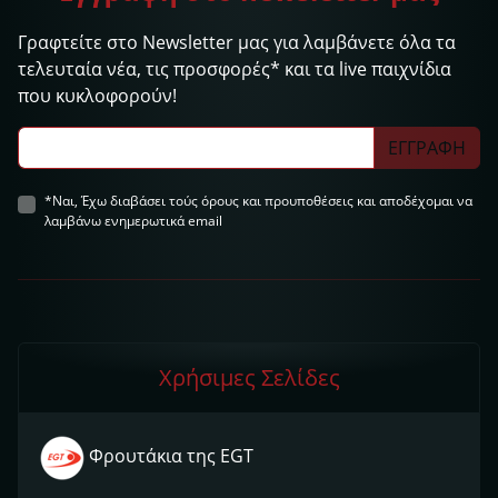
Γραφτείτε στο Newsletter μας για λαμβάνετε όλα τα
τελευταία νέα, τις προσφορές* και τα live παιχνίδια
που κυκλοφορούν!
ΕΓΓΡΑΦΗ
*Ναι, Έχω διαβάσει τούς όρους και προυποθέσεις και αποδέχομαι να
λαμβάνω ενημερωτικά email
Χρήσιμες Σελίδες
Φρουτάκια της EGT