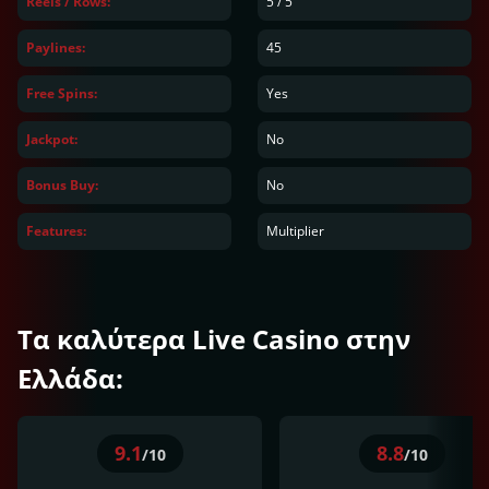
Reels / Rows:
5
/
5
Paylines:
45
Free Spins:
Yes
Jackpot:
No
Bonus Buy:
No
Features:
Multiplier
Τα καλύτερα Live Casino στην
Ελλάδα:
9.1
8.8
/10
/10