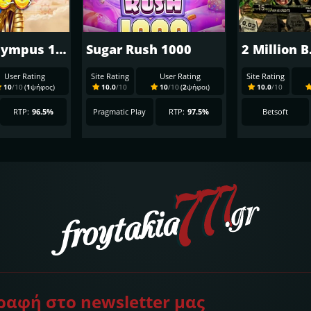
Gates of Olympus 1000 Demo
Sugar Rush 1000
2 Million B
User Rating
Site Rating
User Rating
Site Rating
10
/10
(
1
ψήφος)
10.0
/10
10
/10
(
2
ψήφοι)
10.0
/10
RTP:
96.5%
Pragmatic Play
RTP:
97.5%
Betsoft
ραφή στο newsletter μας