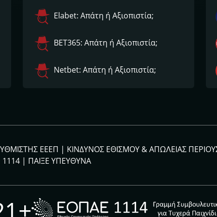
Elabet: Απάτη ή Αξιοπιστία;
ΒΕΤ365: Απάτη ή Αξιοπιστία;
Netbet: Απάτη ή Αξιοπιστία;
ΡΥΘΜΙΣΤΗΣ ΕΕΕΠ | ΚΙΝΔΥΝΟΣ ΕΘΙΣΜΟΥ & ΑΠΩΛΕΙΑΣ ΠΕΡΙΟΥ
 1114 |
ΠΑΙΞΕ ΥΠΕΥΘΥΝΑ
21+