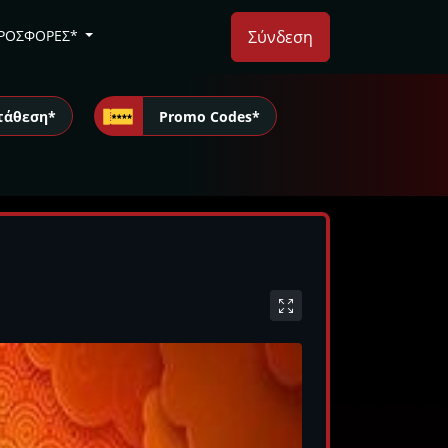
ΡΟΣΦΟΡΕΣ*
Σύνδεση
τάθεση*
Promo Codes*