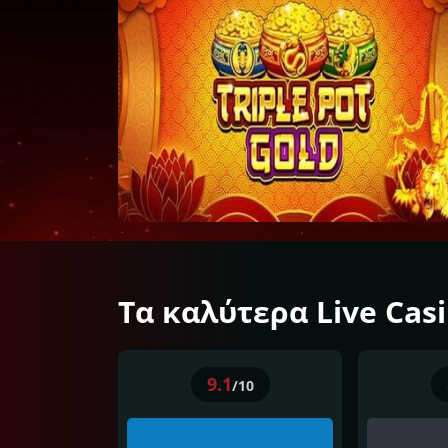
Τα καλύτερα Live Cas
9.1
/10