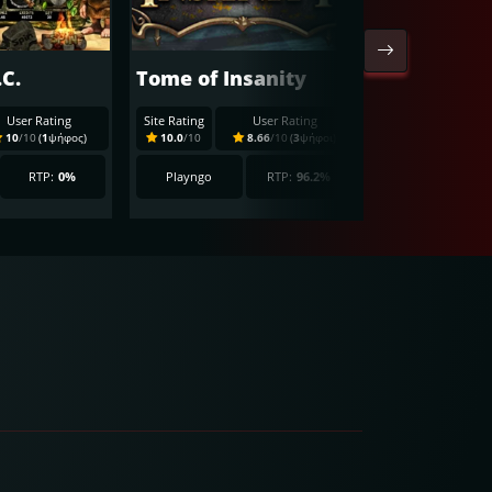
.C.
Tome of Insanity
User Rating
Site Rating
User Rating
Site Rating
10
/10
(
1
ψήφος)
10.0
/10
8.66
/10
(
3
ψήφοι)
10.0
/10
RTP:
0%
Playngo
RTP:
96.2%
Pragmatic Live