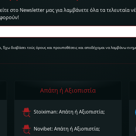
ίτε στο Newsletter μας για λαμβάνετε όλα τα τελευταία νέα
φορούν!
ι, Έχω διαβάσει τούς όρους και προυποθέσεις και αποδέχομαι να λαμβάνω ενημ
Απάτη ή Αξιοπιστία
Stoiximan: Απάτη ή Αξιοπιστία;
Novibet: Απάτη ή Αξιοπιστία;