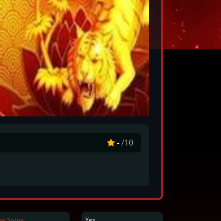
-
/10
ee Spins:
Yes