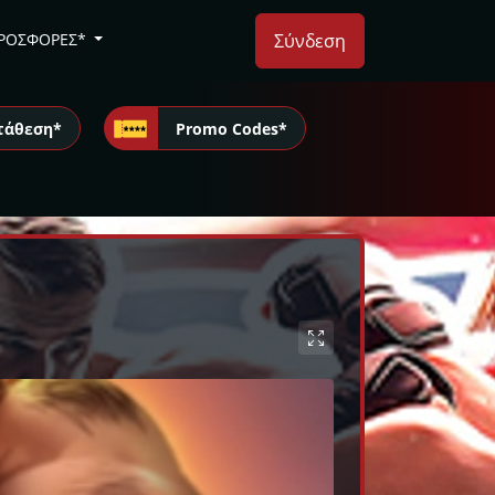
ΡΟΣΦΟΡΕΣ*
Σύνδεση
τάθεση*
Promo Codes*