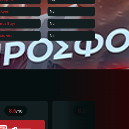
ckpot:
No
nus Buy:
No
atures:
No
8.6
8.3
/10
/10