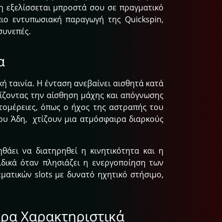
η εξελίσσεται μπροστά σου σε πραγματικό
πιο εντυπωσιακή παραγωγή της Quickspin,
συνεπές.
α
ή ταινία. Η ένταση ανεβαίνει αισθητά κατά
ίζοντας την αίσθηση μάχης και απόγνωσης
τομέρειες, όπως ο ήχος της αστραπής του
ου Άδη, χτίζουν μια ατμόσφαιρα διαρκούς
θάει να διατηρηθεί η κινητικότητα και η
ιδικά όταν πλησιάζει η ενεργοποίηση των
εματικών slots με δυνατό ηχητικό στήσιμο,
ερα Χαρακτηριστικά