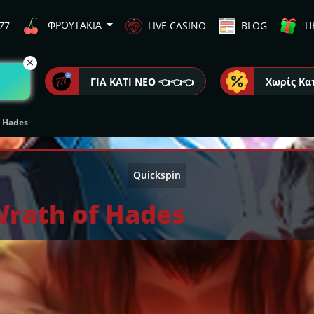
ΦΡΟΥΤΑΚΙΑ
Π
77
LIVE CASINO
BLOG
ΓΙΑ ΚΑΤΙ ΝΕΟ 👈👈👈
Χωρίς Κα
f Hades
Quickspin
Wrath of Hades