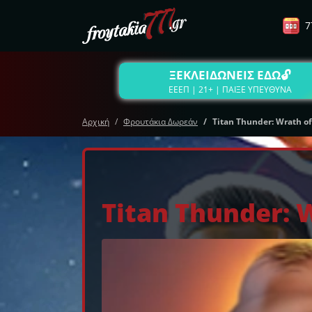
7
ΞΕΚΛΕΙΔΩΝΕΙΣ ΕΔΩ🔓
ΕΕΕΠ | 21+ | ΠΑΙΞΕ ΥΠΕΥΘΥΝΑ
Αρχική
Φρουτάκια Δωρεάν
Titan Thunder: Wrath o
Titan Thunder: 