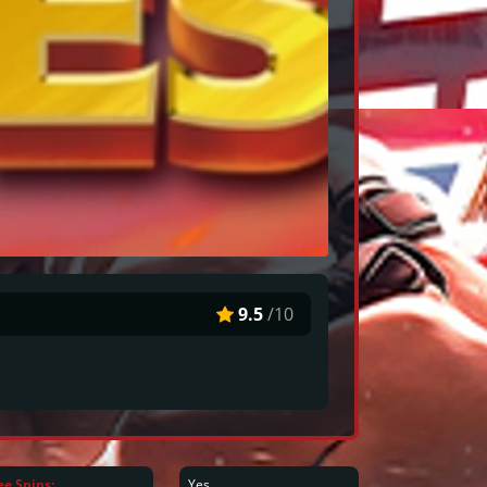
9.5
/10
ee Spins:
Yes