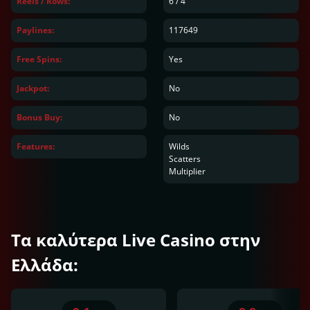
Reels / Rows:
6
/
4
Paylines:
117649
Free Spins:
Yes
Jackpot:
No
Bonus Buy:
No
Features:
Wilds
Scatters
Multiplier
Τα καλύτερα Live Casino στην
Ελλάδα: