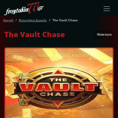
Αρχική
Φρουτάκια Δωρεάν
The Vault Chase
The Vault Chase
Ιδιόκτητο