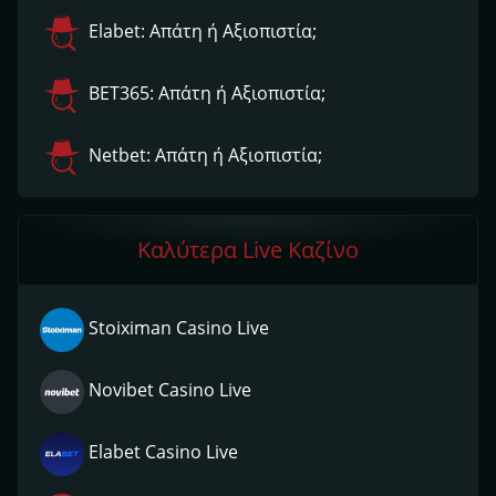
Elabet: Απάτη ή Αξιοπιστία;
ΒΕΤ365: Απάτη ή Αξιοπιστία;
Netbet: Απάτη ή Αξιοπιστία;
Καλύτερα Live Καζίνο
Stoiximan Casino Live
Novibet Casino Live
Elabet Casino Live