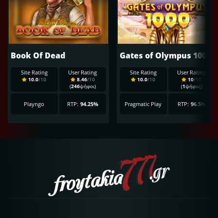
Book Of Dead
Gates of Olympus 1000 Demo
Site Rating
User Rating
Site Rating
User Rating
10.0
/10
8.46
/10
10.0
/10
10
/10
(
246
ψήφοι)
(
1
ψήφος)
Playngo
RTP:
94.25%
Pragmatic Play
RTP:
96.5%