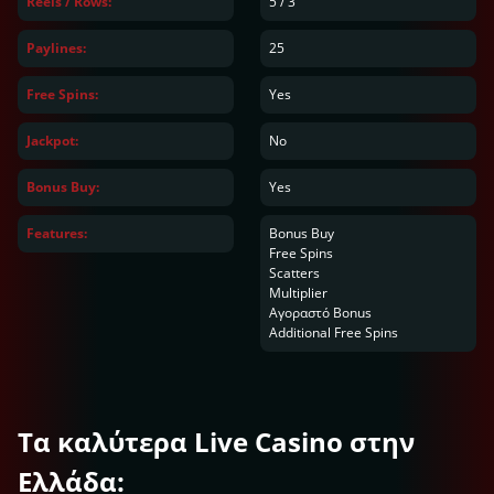
Reels / Rows:
5
/
3
Paylines:
25
Free Spins:
Yes
Jackpot:
No
Bonus Buy:
Yes
Features:
Bonus Buy
Free Spins
Scatters
Multiplier
Αγοραστό Bonus
Additional Free Spins
Τα καλύτερα Live Casino στην
Ελλάδα: