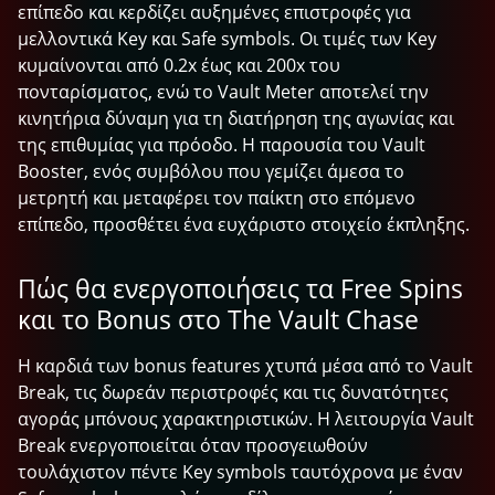
επίπεδο και κερδίζει αυξημένες επιστροφές για
μελλοντικά Key και Safe symbols. Οι τιμές των Key
κυμαίνονται από 0.2x έως και 200x του
πονταρίσματος, ενώ το Vault Meter αποτελεί την
κινητήρια δύναμη για τη διατήρηση της αγωνίας και
της επιθυμίας για πρόοδο. Η παρουσία του Vault
Booster, ενός συμβόλου που γεμίζει άμεσα το
μετρητή και μεταφέρει τον παίκτη στο επόμενο
επίπεδο, προσθέτει ένα ευχάριστο στοιχείο έκπληξης.
Πώς θα ενεργοποιήσεις τα Free Spins
και το Bonus στο The Vault Chase
Η καρδιά των bonus features χτυπά μέσα από το Vault
Break, τις δωρεάν περιστροφές και τις δυνατότητες
αγοράς μπόνους χαρακτηριστικών. Η λειτουργία Vault
Break ενεργοποιείται όταν προσγειωθούν
τουλάχιστον πέντε Key symbols ταυτόχρονα με έναν