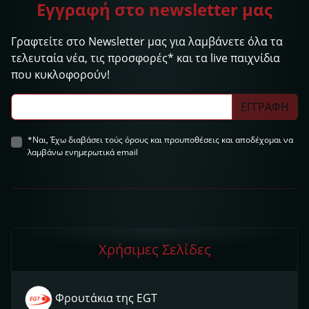
Εγγραφή στο newsletter μας
Γραφτείτε στο Newsletter μας για λαμβάνετε όλα τα
τελευταία νέα, τις προσφορές* και τα live παιχνίδια
που κυκλοφορούν!
ΕΓΓΡΑΦΗ
*Ναι, Έχω διαβάσει τούς όρους και προυποθέσεις και αποδέχομαι να
λαμβάνω ενημερωτικά email
Χρήσιμες Σελίδες
Φρουτάκια της EGT