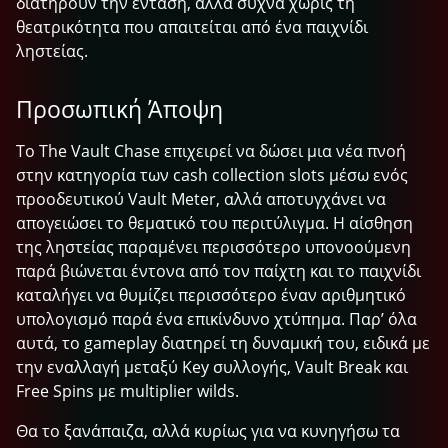
διατηρούν την ένταση, αλλά συχνά χωρίς τη
θεατρικότητα που απαιτείται από ένα παιχνίδι
ληστείας.
Προσωπική Άποψη
Το The Vault Chase επιχειρεί να δώσει μια νέα πνοή
στην κατηγορία των cash collection slots μέσω ενός
προοδευτικού Vault Meter, αλλά αποτυγχάνει να
απογειώσει το θεματικό του περιτύλιγμα. Η αίσθηση
της ληστείας παραμένει περισσότερο υπονοούμενη
παρά βιώνεται έντονα από τον παίχτη και το παιχνίδι
καταλήγει να θυμίζει περισσότερο έναν αριθμητικό
υπολογισμό παρά ένα επικίνδυνο χτύπημα. Παρ’ όλα
αυτά, το gameplay διατηρεί τη δυναμική του, ειδικά με
την εναλλαγή μεταξύ Key συλλογής, Vault Break και
Free Spins με multiplier wilds.
Θα το ξανάπαιζα, αλλά κυρίως για να κυνηγήσω τα