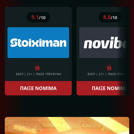
9.1
8.8
/10
/10
ΕΕΕΠ | 21+ | ΠΑΙΞΕ ΥΠΕΥΘΥΝΑ
ΕΕΕΠ | 21+ | ΠΑΙΞΕ ΥΠΕΥΘΥΝΑ
ΠΑΙΞΕ ΝΟΜΙΜΑ
ΠΑΙΞΕ ΝΟΜΙΜΑ