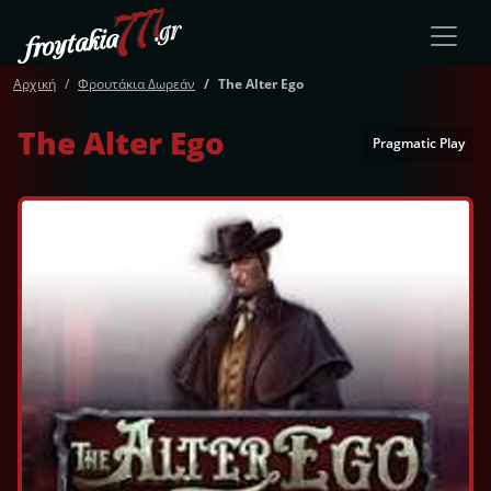
Αρχική
Φρουτάκια Δωρεάν
The Alter Ego
The Alter Ego
Pragmatic Play