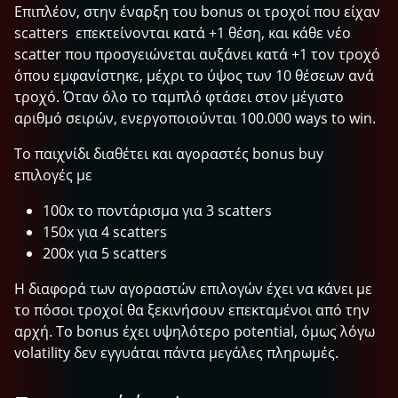
Επιπλέον, στην έναρξη του bonus οι τροχοί που είχαν
scatters επεκτείνονται κατά +1 θέση, και κάθε νέο
scatter που προσγειώνεται αυξάνει κατά +1 τον τροχό
όπου εμφανίστηκε, μέχρι το ύψος των 10 θέσεων ανά
τροχό. Όταν όλο το ταμπλό φτάσει στον μέγιστο
αριθμό σειρών, ενεργοποιούνται 100.000 ways to win.
Το παιχνίδι διαθέτει και αγοραστές bonus buy
επιλογές με
100x το ποντάρισμα για 3 scatters
150x για 4 scatters
200x για 5 scatters
Η διαφορά των αγοραστών επιλογών έχει να κάνει με
το πόσοι τροχοί θα ξεκινήσουν επεκταμένοι από την
αρχή. Το bonus έχει υψηλότερο potential, όμως λόγω
volatility δεν εγγυάται πάντα μεγάλες πληρωμές.