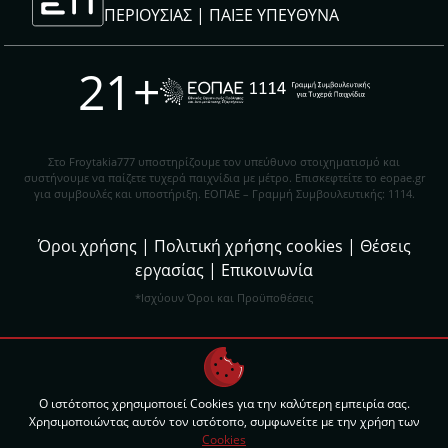
ΠΕΡΙΟΥΣΙΑΣ |
ΠΑΙΞΕ ΥΠΕΥΘΥΝΑ
21+
Στο Froytakia777 υποστηρίζουμε τον υπεύθυνο στοιχηματισμό και
συστήνουμε να παίζετε τυχερά παιχνίδια με μέτρο. Eπισκεφτείτε το eopae.gr
για συμβουλές και υποστήριξη. ΕΟΠΑΕ – Γραμμή Συμβουλευτικής: 1114.
Όροι χρήσης
|
Πολιτική χρήσης cookies
|
Θέσεις
εργασίας
|
Επικοινωνία
*Ισχύουν Όροι και Προϋποθέσεις
Σχεδιασμός ιστοτόπου:
Digital Winners
Ανάπτυξη & Φιλοξενία Ιστοτόπου:
Digital Winners
Ο ιστότοπος χρησιμοποιεί Cookies για την καλύτερη εμπειρία σας.
Χρησιμοποιώντας αυτόν τον ιστότοπο, συμφωνείτε με την χρήση των
2019 - 2026 © Copyright
froytakia777.gr
Cookies