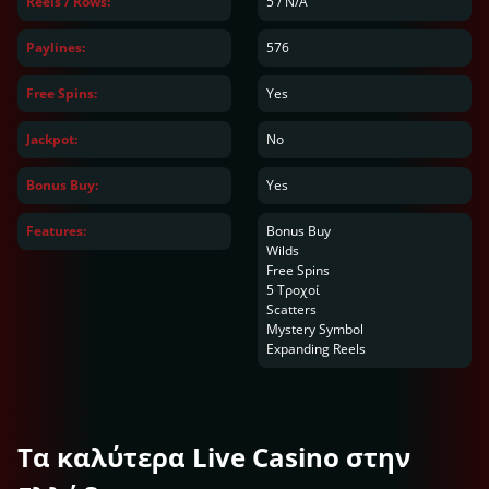
Reels / Rows:
5
/
N/A
Paylines:
576
Free Spins:
Yes
Jackpot:
No
Bonus Buy:
Yes
Features:
Bonus Buy
Wilds
Free Spins
5 Τροχοί
Scatters
Mystery Symbol
Expanding Reels
Τα καλύτερα Live Casino στην