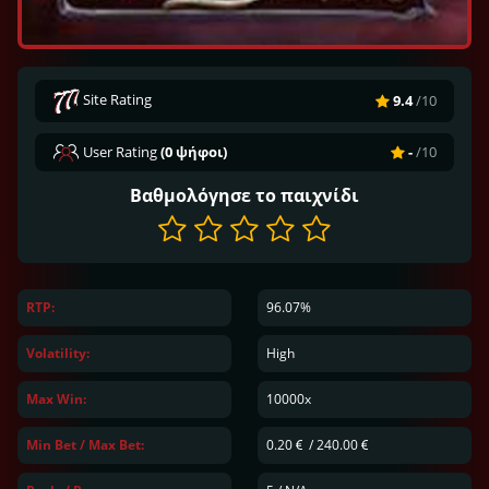
Site Rating
9.4
/10
User Rating
(0 ψήφοι)
-
/10
Βαθμολόγησε το παιχνίδι
RTP:
96.07%
Volatility:
High
Max Win:
10000x
Min Bet / Max Bet:
0.20
/
240.00