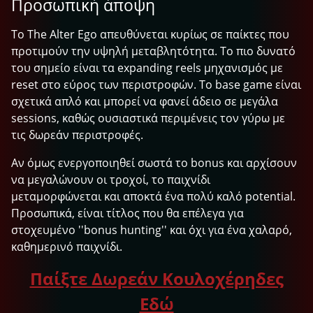
Προσωπική άποψη
Το The Alter Ego απευθύνεται κυρίως σε παίκτες που
προτιμούν την υψηλή μεταβλητότητα. Το πιο δυνατό
του σημείο είναι τα expanding reels μηχανισμός με
reset στο εύρος των περιστροφών. Το base game είναι
σχετικά απλό και μπορεί να φανεί άδειο σε μεγάλα
sessions, καθώς ουσιαστικά περιμένεις τον γύρω με
τις δωρεάν περιστροφές.
Αν όμως ενεργοποιηθεί σωστά το bonus και αρχίσουν
να μεγαλώνουν οι τροχοί, το παιχνίδι
μεταμορφώνεται και αποκτά ένα πολύ καλό potential.
Προσωπικά, είναι τίτλος που θα επέλεγα για
στοχευμένο ''bonus hunting'' και όχι για ένα χαλαρό,
καθημερινό παιχνίδι.
Παίξτε Δωρεάν Κουλοχέρηδες
Εδώ