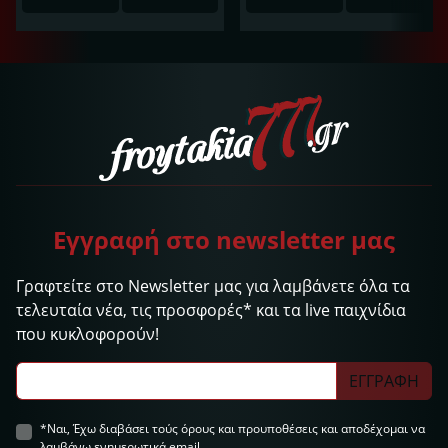
Εγγραφή στο newsletter μας
Γραφτείτε στο Newsletter μας για λαμβάνετε όλα τα
τελευταία νέα, τις προσφορές* και τα live παιχνίδια
που κυκλοφορούν!
ΕΓΓΡΑΦΗ
*Ναι, Έχω διαβάσει τούς όρους και προυποθέσεις και αποδέχομαι να
λαμβάνω ενημερωτικά email