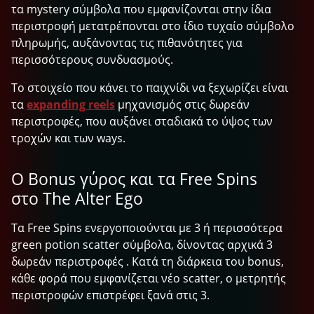
τα mystery σύμβολα που εμφανίζονται στην ίδια
περιστροφή μετατρέπονται στο ίδιο τυχαίο σύμβολο
πληρωμής, αυξάνοντας τις πιθανότητες για
περισσότερους συνδυασμούς.
Το στοιχείο που κάνει το παιχνίδι να ξεχωρίζει είναι
τα
expanding reels
μηχανισμός στις δωρεάν
περιστροφές, που αυξάνει σταδιακά το ύψος των
τροχών και των ways.
O Bonus γύρος και τα Free Spins
στο The Alter Ego
Τα Free Spins ενεργοποιούνται με 3 ή περισσότερα
green potion scatter σύμβολα, δίνοντας αρχικά 3
δωρεάν περιστροφές . Κατά τη διάρκεια του bonus,
κάθε φορά που εμφανίζεται νέο scatter, ο μετρητής
περιστροφών επιστρέφει ξανά στις 3.