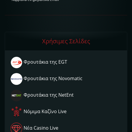
Χρήσιμες Σελίδες
Φρουτάκια της EGT
Φρουτάκια της Novomatic
Φρουτάκια της NetEnt
Νόμιμα Kαζίνο Live
Νέα Casino Live