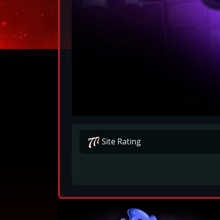
Site Rating