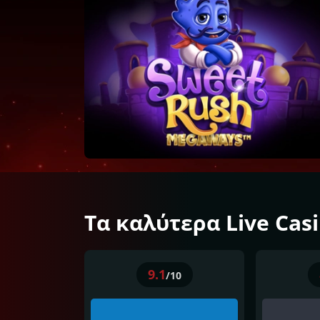
Τα καλύτερα Live Cas
9.1
/10