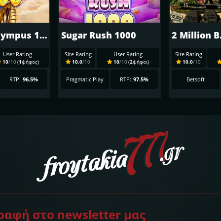
Gates of Olympus 1000 Demo
Sugar Rush 1000
2 Million B
User Rating
Site Rating
User Rating
Site Rating
10
/10
(
1
ψήφος)
10.0
/10
10
/10
(
2
ψήφοι)
10.0
/10
RTP:
96.5%
Pragmatic Play
RTP:
97.5%
Betsoft
ραφή στο newsletter μας