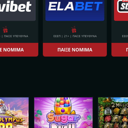
+ | ΠΑΙΞΕ ΥΠΕΥΘΥΝΑ
ΕΕΕΠ | 21+ | ΠΑΙΞΕ ΥΠΕΥΘΥΝΑ
ΕΕΕ
ΞΕ ΝΟΜΙΜΑ
ΠΑΙΞΕ ΝΟΜΙΜΑ