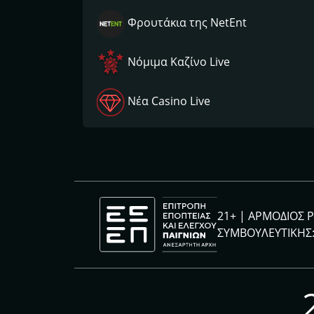
Φρουτάκια της NetEnt
Νόμιμα Kαζίνο Live
Νέα Casino Live
21+ | ΑΡΜΟΔΙΟΣ 
ΣΥΜΒΟΥΛΕΥΤΙΚΗΣ: