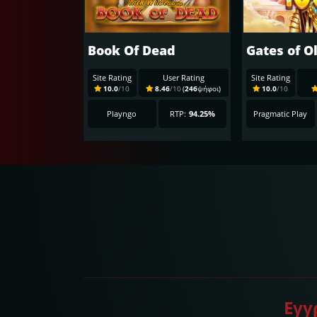
Book Of Dead
Site Rating
User Rating
Site Rating
10.0
/10
8.46
/10
(
246
ψήφοι)
10.0
/10
Playngo
RTP:
94.25%
Pragmatic Play
Εγγ