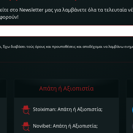
ίτε στο Newsletter μας για λαμβάνετε όλα τα τελευταία νέα
φορούν!
ι, Έχω διαβάσει τούς όρους και προυποθέσεις και αποδέχομαι να λαμβάνω ενημ
Απάτη ή Αξιοπιστία
Stoiximan: Απάτη ή Αξιοπιστία;
Novibet: Απάτη ή Αξιοπιστία;