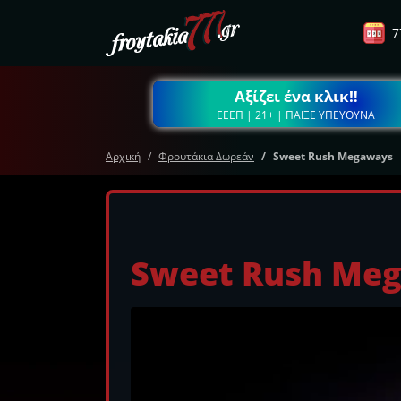
7
Αξίζει ένα κλικ‼️
ΕΕΕΠ | 21+ | ΠΑΙΞΕ ΥΠΕΥΘΥΝΑ
Αρχική
Φρουτάκια Δωρεάν
Sweet Rush Megaways
Sweet Rush Me