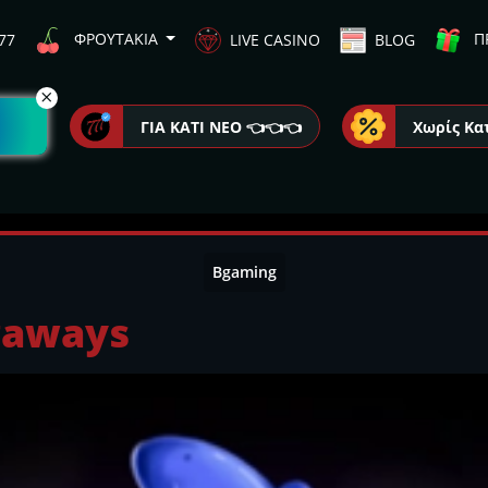
ΦΡΟΥΤΑΚΙΑ
Π
77
LIVE CASINO
BLOG
ΓΙΑ ΚΑΤΙ ΝΕΟ 👈👈👈
Χωρίς Κα
Bgaming
gaways