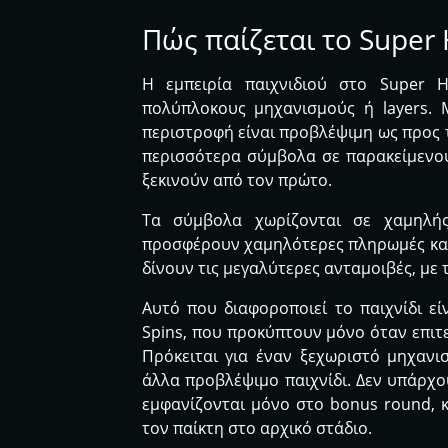
Πώς παίζεται το Super 
Η εμπειρία παιχνιδιού στο Super H
πολύπλοκους μηχανισμούς ή layers. 
περιστροφή είναι προβλέψιμη ως προς τ
περισσότερα σύμβολα σε παρακείμενου
ξεκινούν από τον πρώτο.
Τα σύμβολα χωρίζονται σε χαμηλή
προσφέρουν χαμηλότερες πληρωμές και 
δίνουν τις μεγαλύτερες ανταμοιβές, με 
Αυτό που διαφοροποιεί το παιχνίδι ε
Spins, που προκύπτουν μόνο όταν επιτε
Πρόκειται για έναν ξεχωριστό μηχανι
άλλα προβλέψιμο παιχνίδι. Δεν υπάρχο
εμφανίζονται μόνο στο bonus round, κ
τον παίκτη στο αρχικό στάδιο.