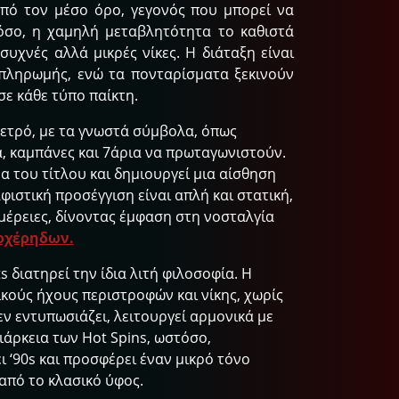
 από τον μέσο όρο, γεγονός που μπορεί να
τόσο, η χαμηλή μεταβλητότητα το καθιστά
συχνές αλλά μικρές νίκες. Η διάταξη είναι
 πληρωμής, ενώ τα πονταρίσματα ξεκινούν
σε κάθε τύπο παίκτη.
ρετρό, με τα γνωστά σύμβολα, όπως
α, καμπάνες και 7άρια να πρωταγωνιστούν.
μα του τίτλου και δημιουργεί μια αίσθηση
ιστική προσέγγιση είναι απλή και στατική,
μέρειες, δίνοντας έμφαση στη νοσταλγία
οχέρηδων.
 διατηρεί την ίδια λιτή φιλοσοφία. Η
ικούς ήχους περιστροφών και νίκης, χωρίς
δεν εντυπωσιάζει, λειτουργεί αρμονικά με
ιάρκεια των Hot Spins, ωστόσο,
ι ‘90s και προσφέρει έναν μικρό τόνο
από το κλασικό ύφος.