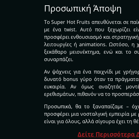
Προσωπική Άποψη
Το Super Hot Fruits απευθύνεται σε πα
με ένα twist. Αυτό που ξεχωρίζει ε
προσφέρει ενθουσιασμό και στρατηγική 
λειτουργίες ή animations. Ωστόσο, η 
ξεκάθαρο μειονέκτημα, ενώ και το σ
συναρπάζει.
Αν ψάχνεις για ένα παιχνίδι με γρήγο
δυνατό bonus γύρο όταν τα πράγματα π
ευκαιρία. Αν όμως αναζητάς μοντέ
ερεθισμάτων, πιθανόν να το προσπεράσε
Προσωπικά, θα το ξαναπαίζαμε – όχι
προσφέρει μια νοσταλγική εμπειρία με ρ
είναι για όλους, αλλά σίγουρα έχει τη θέ
Δείτε Περισσότερα