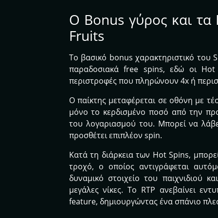
O Bonus γύρος και τα 
Fruits
Το βασικό bonus χαρακτηριστικό του Sup
παραδοσιακά free spins, εδώ οι Hot
περιστροφές που πληρώνουν 4x ή περι
Ο παίκτης μεταφέρεται σε οθόνη με τέ
μόνο το κερδισμένο ποσό από την πρ
του λογαριασμού του. Μπορεί να λάβει
προσθέτει επιπλέον spin.
Κατά τη διάρκεια των Hot Spins, μπορεί
τροχό, ο οποίος αντιγράφεται αυτόμ
δυναμικό στοιχείο του παιχνιδιού και
μεγάλες νίκες. Το RTP ανεβαίνει εντ
feature, δημιουργώντας ένα σπάνιο πλε