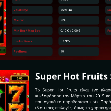
Volatility:
Medium
Ja
Max Win:
N/A
Bo
Min Bet / Max Bet:
0.10
/
2.00
Fe
Reels / Rows:
5
/
N/A
Paylines:
10
Super Hot Fruits
Το Super Hot Fruits είναι ένα κλασ
κυκλοφόρησε τον Μάρτιο του 2015 και
που αγαπά τα παραδοσιακά slots. Παρά
ιδιαίτερες επιλογές, όπως το χαρακτηρ