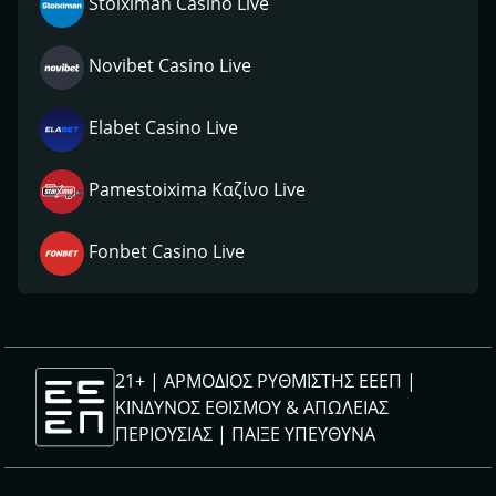
Stoiximan Casino Live
Novibet Casino Live
Elabet Casino Live
Pamestoixima Καζίνο Live
Fonbet Casino Live
21+ | ΑΡΜΟΔΙΟΣ ΡΥΘΜΙΣΤΗΣ ΕΕΕΠ |
ΚΙΝΔΥΝΟΣ ΕΘΙΣΜΟΥ & ΑΠΩΛΕΙΑΣ
ΠΕΡΙΟΥΣΙΑΣ |
ΠΑΙΞΕ ΥΠΕΥΘΥΝΑ