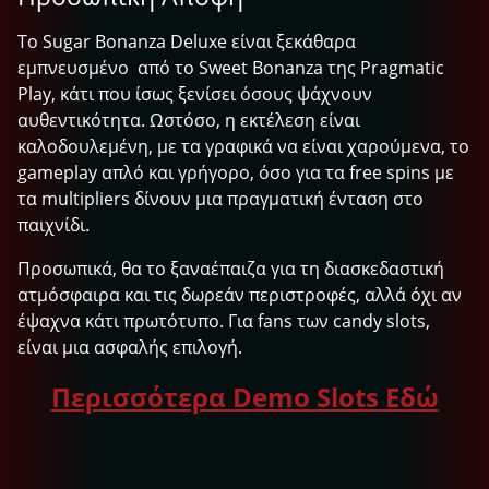
Το Sugar Bonanza Deluxe είναι ξεκάθαρα
εμπνευσμένο από το Sweet Bonanza της Pragmatic
Play, κάτι που ίσως ξενίσει όσους ψάχνουν
αυθεντικότητα. Ωστόσο, η εκτέλεση είναι
καλοδουλεμένη, με τα γραφικά να είναι χαρούμενα, το
gameplay απλό και γρήγορο, όσο για τα free spins με
τα multipliers δίνουν μια πραγματική ένταση στο
παιχνίδι.
Προσωπικά, θα το ξαναέπαιζα για τη διασκεδαστική
ατμόσφαιρα και τις δωρεάν περιστροφές, αλλά όχι αν
έψαχνα κάτι πρωτότυπο. Για fans των candy slots,
είναι μια ασφαλής επιλογή.
Περισσότερα Demo Slots Εδώ