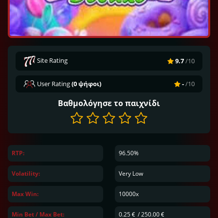
Site Rating
9.7
/10
User Rating
(0 ψήφοι)
-
/10
Βαθμολόγησε το παιχνίδι
RTP:
96.50%
Volatility:
Very Low
Max Win:
10000x
Min Bet / Max Bet:
0.25
/
250.00