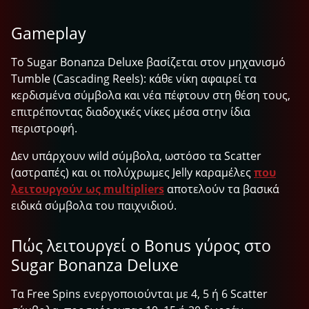
Gameplay
Το Sugar Bonanza Deluxe βασίζεται στον μηχανισμό
Tumble (Cascading Reels): κάθε νίκη αφαιρεί τα
κερδισμένα σύμβολα και νέα πέφτουν στη θέση τους,
επιτρέποντας διαδοχικές νίκες μέσα στην ίδια
περιστροφή.
Δεν υπάρχουν wild σύμβολα, ωστόσο τα Scatter
(αστραπές) και οι πολύχρωμες Jelly καραμέλες
που
λειτουργούν ως multipliers
αποτελούν τα βασικά
ειδικά σύμβολα του παιχνιδιού.
Πώς λειτουργεί ο Bonus γύρος στο
Sugar Bonanza Deluxe
Τα Free Spins ενεργοποιούνται με 4, 5 ή 6 Scatter