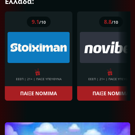
Ελλάδα:
9.1
8.8
/10
/10
ΕΕΕΠ | 21+ | ΠΑΙΞΕ ΥΠΕΥΘΥΝΑ
ΕΕΕΠ | 21+ | ΠΑΙΞΕ ΥΠΕΥΘΥΝΑ
ΠΑΙΞΕ ΝΟΜΙΜΑ
ΠΑΙΞΕ ΝΟΜΙΜΑ