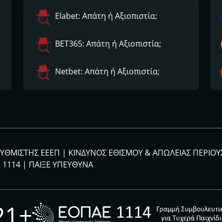
Elabet: Απάτη ή Αξιοπιστία;
ΒΕΤ365: Απάτη ή Αξιοπιστία;
Netbet: Απάτη ή Αξιοπιστία;
ΡΥΘΜΙΣΤΗΣ ΕΕΕΠ | ΚΙΝΔΥΝΟΣ ΕΘΙΣΜΟΥ & ΑΠΩΛΕΙΑΣ ΠΕΡΙΟΥ
 1114 |
ΠΑΙΞΕ ΥΠΕΥΘΥΝΑ
21+