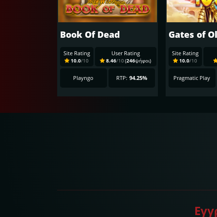
Book Of Dead
Site Rating
User Rating
Site Rating
10.0
/10
8.46
/10
(
246
ψήφοι)
10.0
/10
Playngo
RTP:
94.25%
Pragmatic Play
Εγγ