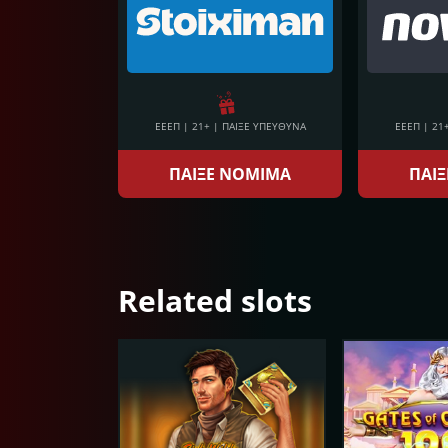
ΕΕΕΠ | 21+ | ΠΑΙΞΕ ΥΠΕΥΘΥΝΑ
ΕΕΕΠ | 21
ΠΑΙΞΕ ΝΟΜΙΜΑ
ΠΑΙ
Related slots