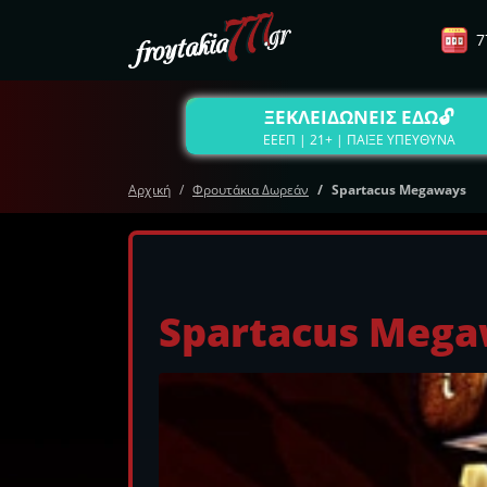
7
ΞΕΚΛΕΙΔΩΝΕΙΣ ΕΔΩ🔓
ΕΕΕΠ | 21+ | ΠΑΙΞΕ ΥΠΕΥΘΥΝΑ
Αρχική
Φρουτάκια Δωρεάν
Spartacus Megaways
Spartacus Meg