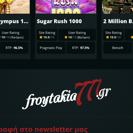
Gates of Olympus 1000 Demo
Sugar Rush 1000
2 Million B
User Rating
Site Rating
User Rating
Site Rating
10
/10
(
1
ψήφος)
10.0
/10
10
/10
(
2
ψήφοι)
10.0
/10
RTP:
96.5%
Pragmatic Play
RTP:
97.5%
Betsoft
ραφή στο newsletter μας