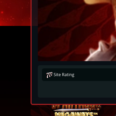
Site Rating