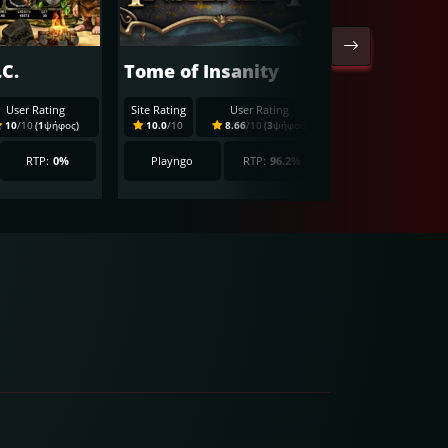
.C.
Tome of Insanity
User Rating
Site Rating
User Rating
Site Rating
10
/10
(
1
ψήφος)
10.0
/10
8.66
/10
(
3
ψήφοι)
10.0
/10
RTP:
0%
Playngo
RTP:
96.2%
Pragmatic Live