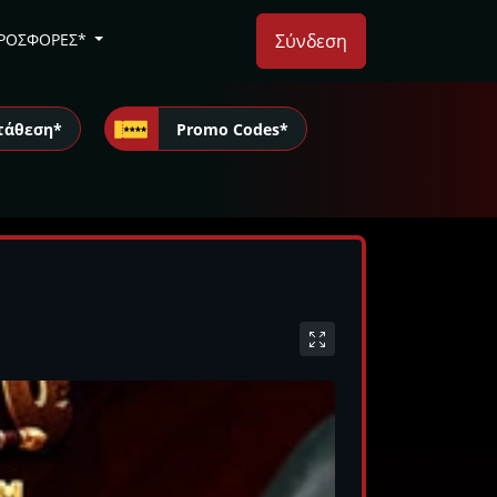
ΡΟΣΦΟΡΕΣ*
Σύνδεση
τάθεση*
Promo Codes*