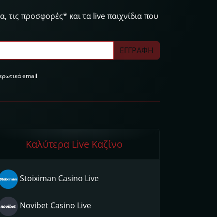
, τις προσφορές* και τα live παιχνίδια που
ΕΓΓΡΑΦΗ
ερωτικά email
Καλύτερα Live Καζίνο
Stoiximan Casino Live
Novibet Casino Live