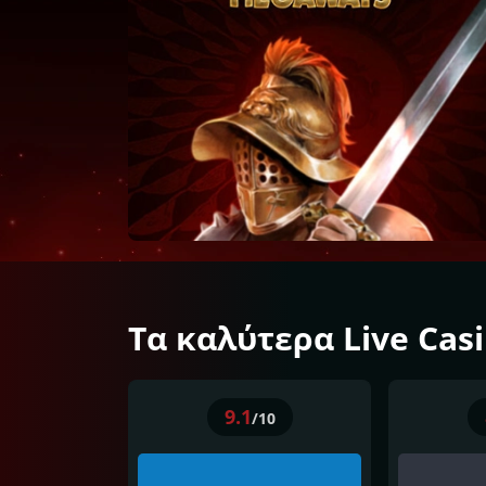
Τα καλύτερα Live Cas
9.1
/10