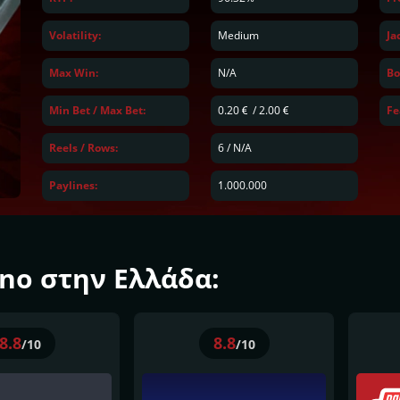
Volatility:
Medium
Ja
Max Win:
N/A
Bo
Min Bet / Max Bet:
0.20
/
2.00
Fe
Reels / Rows:
6
/
N/A
Paylines:
1.000.000
ino στην Ελλάδα:
8.8
8.8
/10
/10