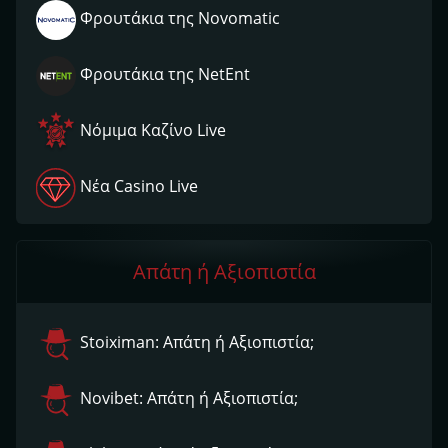
Φρουτάκια της Novomatic
Φρουτάκια της NetEnt
Νόμιμα Kαζίνο Live
Νέα Casino Live
Απάτη ή Αξιοπιστία
Stoiximan: Απάτη ή Αξιοπιστία;
Novibet: Απάτη ή Αξιοπιστία;