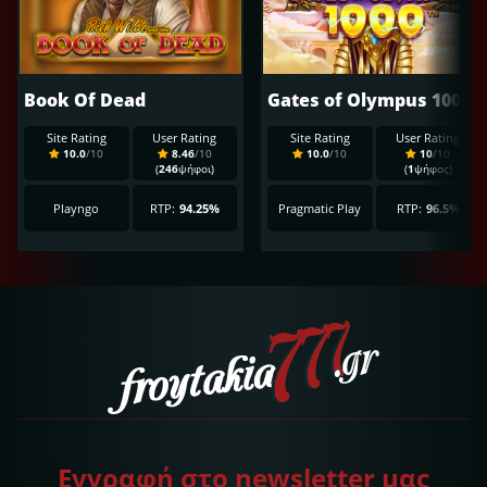
Book Of Dead
Gates of Olympus 1000 Demo
Site Rating
User Rating
Site Rating
User Rating
10.0
/10
8.46
/10
10.0
/10
10
/10
(
246
ψήφοι)
(
1
ψήφος)
Playngo
RTP:
94.25%
Pragmatic Play
RTP:
96.5%
Εγγραφή στο newsletter μας