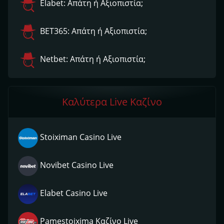
Elabet: Απάτη ή Αξιοπιστία;
ΒΕΤ365: Απάτη ή Αξιοπιστία;
Netbet: Απάτη ή Αξιοπιστία;
Καλύτερα Live Καζίνο
Stoiximan Casino Live
Novibet Casino Live
Elabet Casino Live
Pamestoixima Καζίνο Live