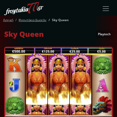
Αρχική
Φρουτάκια Δωρεάν
Sky Queen
Sky Queen
Playtech