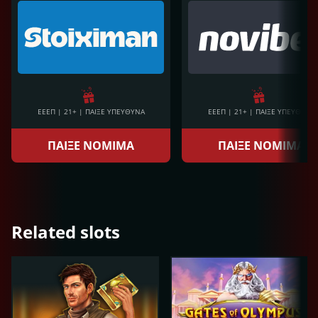
ΕΕΕΠ | 21+ | ΠΑΙΞΕ ΥΠΕΥΘΥΝΑ
ΕΕΕΠ | 21+ | ΠΑΙΞΕ ΥΠΕΥΘΥΝΑ
ΠΑΙΞΕ ΝΟΜΙΜΑ
ΠΑΙΞΕ ΝΟΜΙΜΑ
Related slots