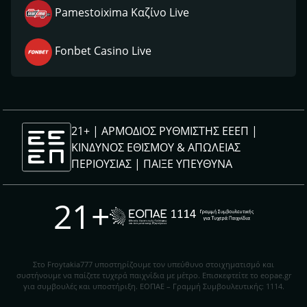
Pamestoixima Καζίνο Live
Fonbet Casino Live
21+ | ΑΡΜΟΔΙΟΣ ΡΥΘΜΙΣΤΗΣ ΕΕΕΠ |
ΚΙΝΔΥΝΟΣ ΕΘΙΣΜΟΥ & ΑΠΩΛΕΙΑΣ
ΠΕΡΙΟΥΣΙΑΣ |
ΠΑΙΞΕ ΥΠΕΥΘΥΝΑ
21+
Στο Froytakia777 υποστηρίζουμε τον υπεύθυνο στοιχηματισμό και
συστήνουμε να παίζετε τυχερά παιχνίδια με μέτρο. Eπισκεφτείτε το eopae.gr
για συμβουλές και υποστήριξη. ΕΟΠΑΕ – Γραμμή Συμβουλευτικής: 1114.