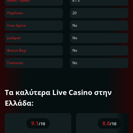
Reels / Rows:
6
/
3
Paylines:
20
Free Spins:
No
Jackpot:
No
Bonus Buy:
No
Features:
No
Τα καλύτερα Live Casino στην
Ελλάδα:
9.1
8.8
/10
/10