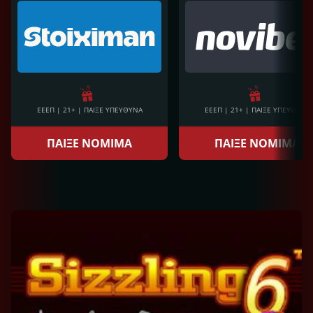
ΕΕΕΠ | 21+ | ΠΑΙΞΕ ΥΠΕΥΘΥΝΑ
ΕΕΕΠ | 21+ | ΠΑΙΞΕ ΥΠΕΥΘΥΝΑ
ΠΑΙΞΕ ΝΟΜΙΜΑ
ΠΑΙΞΕ ΝΟΜΙΜΑ