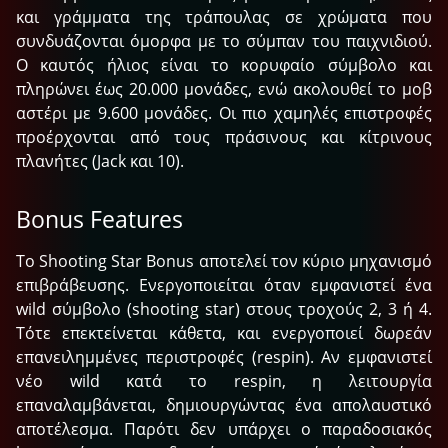
και γράμματα της τράπουλας σε χρώματα που
συνδυάζονται όμορφα με το σύμπαν του παιχνιδιού.
Ο καυτός ήλιος είναι το κορυφαίο σύμβολο και
πληρώνει έως 20.000 μονάδες, ενώ ακολουθεί το μοβ
αστέρι με 9.600 μονάδες. Οι πιο χαμηλές επιστροφές
προέρχονται από τους πράσινους και κίτρινους
πλανήτες (Jack και 10).
Bonus Features
Το Shooting Star Bonus αποτελεί τον κύριο μηχανισμό
επιβράβευσης. Ενεργοποιείται όταν εμφανιστεί ένα
wild σύμβολο (shooting star) στους τροχούς 2, 3 ή 4.
Τότε επεκτείνεται κάθετα, και ενεργοποιεί δωρεάν
επανειλημμένες περιστροφές (respin). Αν εμφανιστεί
νέο wild κατά το respin, η λειτουργία
επαναλαμβάνεται, δημιουργώντας ένα απολαυστικό
αποτέλεσμα. Παρότι δεν υπάρχει ο παραδοσιακός