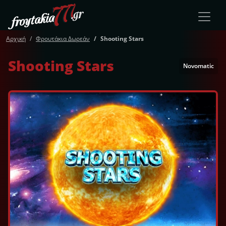
Αρχική
Φρουτάκια Δωρεάν
Shooting Stars
Shooting Stars
Novomatic