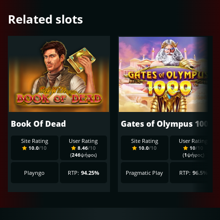
Related slots
Book Of Dead
Gates of Olympus 1000 Demo
Site Rating
User Rating
Site Rating
User Rating
10.0
/10
8.46
/10
10.0
/10
10
/10
(
246
ψήφοι)
(
1
ψήφος)
Playngo
RTP:
94.25%
Pragmatic Play
RTP:
96.5%