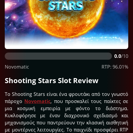
0.0
/10
Novomatic
RTP: 96.01%
Shooting Stars Slot Review
Το Shooting Stars είναι ένα φρουτάκι από τον γνωστό
πάροχο
Novomatic
, που προσκαλεί τους παίκτες σε
μια κοσμική εμπειρία με φόντο το διάστημα.
Κυκλοφόρησε με έναν διαχρονικό σχεδιασμό και
μηχανισμούς που παντρεύουν την κλασική αισθητική
με μοντέρνες λειτουργίες. Το παιχνίδι προσφέρει RTP