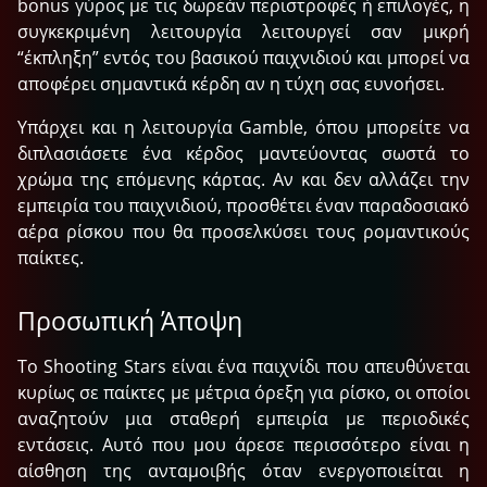
bonus γύρος με τις δωρεάν περιστροφές ή επιλογές, η
συγκεκριμένη λειτουργία λειτουργεί σαν μικρή
“έκπληξη” εντός του βασικού παιχνιδιού και μπορεί να
αποφέρει σημαντικά κέρδη αν η τύχη σας ευνοήσει.
Υπάρχει και η λειτουργία Gamble, όπου μπορείτε να
διπλασιάσετε ένα κέρδος μαντεύοντας σωστά το
χρώμα της επόμενης κάρτας. Αν και δεν αλλάζει την
εμπειρία του παιχνιδιού, προσθέτει έναν παραδοσιακό
αέρα ρίσκου που θα προσελκύσει τους ρομαντικούς
παίκτες.
Προσωπική Άποψη
Το Shooting Stars είναι ένα παιχνίδι που απευθύνεται
κυρίως σε παίκτες με μέτρια όρεξη για ρίσκο, οι οποίοι
αναζητούν μια σταθερή εμπειρία με περιοδικές
εντάσεις. Αυτό που μου άρεσε περισσότερο είναι η
αίσθηση της ανταμοιβής όταν ενεργοποιείται η