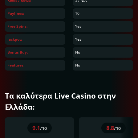
Reels / Rows:
5
/
N/A
Paylines:
10
Free Spins:
Yes
Jackpot:
Yes
Bonus Buy:
No
Features:
No
Τα καλύτερα Live Casino στην
Ελλάδα:
9.1
8.8
/10
/10