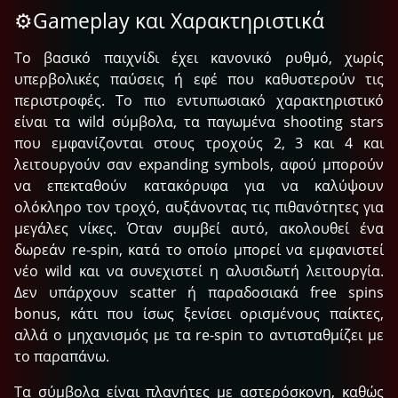
⚙️Gameplay και Χαρακτηριστικά
Το βασικό παιχνίδι έχει κανονικό ρυθμό, χωρίς
υπερβολικές παύσεις ή εφέ που καθυστερούν τις
περιστροφές. Το πιο εντυπωσιακό χαρακτηριστικό
είναι τα wild σύμβολα, τα παγωμένα shooting stars
που εμφανίζονται στους τροχούς 2, 3 και 4 και
λειτουργούν σαν expanding symbols, αφού μπορούν
να επεκταθούν κατακόρυφα για να καλύψουν
ολόκληρο τον τροχό, αυξάνοντας τις πιθανότητες για
μεγάλες νίκες. Όταν συμβεί αυτό, ακολουθεί ένα
δωρεάν re-spin, κατά το οποίο μπορεί να εμφανιστεί
νέο wild και να συνεχιστεί η αλυσιδωτή λειτουργία.
Δεν υπάρχουν scatter ή παραδοσιακά free spins
bonus, κάτι που ίσως ξενίσει ορισμένους παίκτες,
αλλά ο μηχανισμός με τα re-spin το αντισταθμίζει με
το παραπάνω.
Τα σύμβολα είναι πλανήτες με αστερόσκονη, καθώς