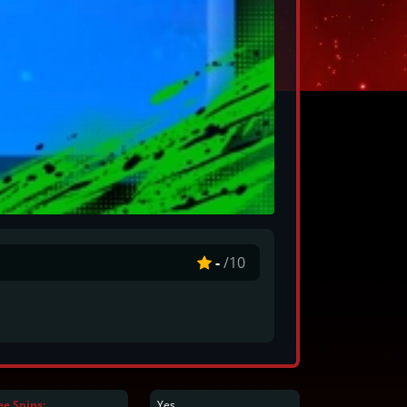
-
/10
ee Spins:
Yes