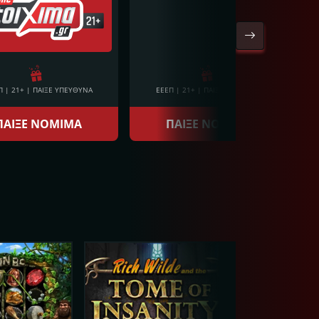
Π | 21+ | ΠΑΙΞΕ ΥΠΕΥΘΥΝΑ
ΕΕΕΠ | 21+ | ΠΑΙΞΕ ΥΠΕΥΘΥΝΑ
ΠΑΙΞΕ ΝΟΜΙΜΑ
ΠΑΙΞΕ ΝΟΜΙΜΑ