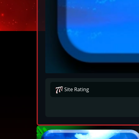
Site Rating