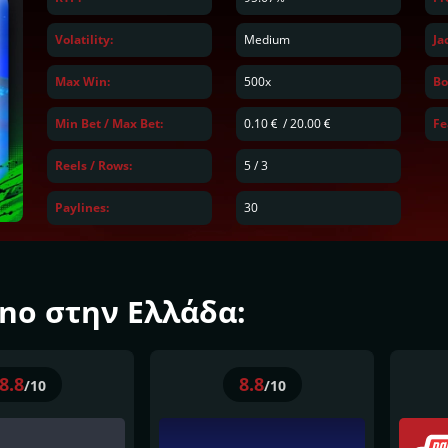
Volatility:
Medium
Ja
Max Win:
500x
Bo
Min Bet / Max Bet:
0.10
/
20.00
Fe
Reels / Rows:
5
/
3
Paylines:
30
ino στην Ελλάδα:
8.8
8.8
/10
/10