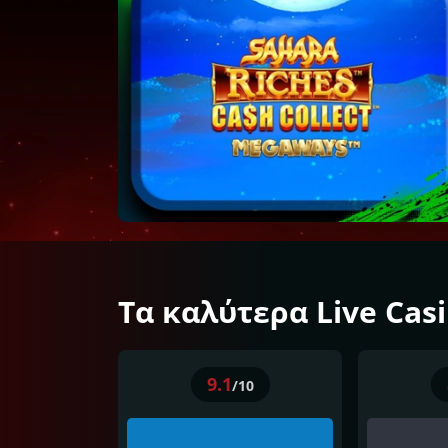
Τα καλύτερα Live Cas
9.1
/10