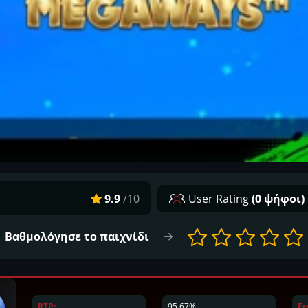
9.9
/10
User Rating
(0 ψήφοι)
Βαθμολόγησε το παιχνίδι
RTP:
95.67%
Fr