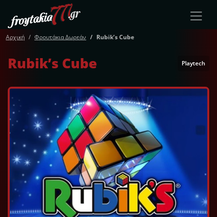
Αρχική
Φρουτάκια Δωρεάν
Rubik’s Cube
Rubik’s Cube
Playtech