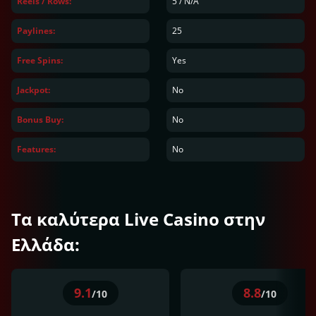
Reels / Rows:
5
/
N/A
Paylines:
25
Free Spins:
Yes
Jackpot:
No
Bonus Buy:
No
Features:
No
Τα καλύτερα Live Casino στην
Ελλάδα:
9.1
8.8
/10
/10