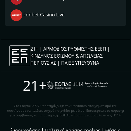
Fonbet Casino Live
21+ | ΑΡΜΟΔΙΟΣ ΡΥΘΜΙΣΤΗΣ ΕΕΕΠ |
ΚΙΝΔΥΝΟΣ ΕΘΙΣΜΟΥ & ΑΠΩΛΕΙΑΣ
ΠΕΡΙΟΥΣΙΑΣ |
ΠΑΙΞΕ ΥΠΕΥΘΥΝΑ
21+
Στο Froytakia777 υποστηρίζουμε τον υπεύθυνο στοιχηματισμό και
συστήνουμε να παίζετε τυχερά παιχνίδια με μέτρο. Eπισκεφτείτε το eopae.gr
για συμβουλές και υποστήριξη. ΕΟΠΑΕ – Γραμμή Συμβουλευτικής: 1114.
Όροι χρήσης
|
Πολιτική χρήσης cookies
|
Θέσεις