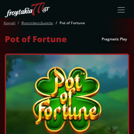
Αρχική
Φρουτάκια Δωρεάν
Pot of Fortune
Pot of Fortune
Pragmatic Play