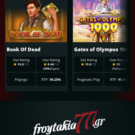
Book Of Dead
Gates of Olympus 1000 Demo
Site Rating
User Rating
Site Rating
User Rating
10.0
/10
8.46
/10
10.0
/10
10
/10
(
246
ψήφοι)
(
1
ψήφος)
Playngo
RTP:
94.25%
Pragmatic Play
RTP:
96.5%