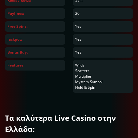
Reels / Rows:
5
/
4
Paylines:
20
Free Spins:
Yes
Jackpot:
Yes
Bonus Buy:
Yes
Features:
Wilds
Scatters
Multiplier
Mystery Symbol
Hold & Spin
Τα καλύτερα Live Casino στην
Ελλάδα: