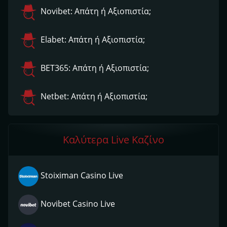
Novibet: Απάτη ή Αξιοπιστία;
Elabet: Απάτη ή Αξιοπιστία;
ΒΕΤ365: Απάτη ή Αξιοπιστία;
Netbet: Απάτη ή Αξιοπιστία;
Καλύτερα Live Καζίνο
Stoiximan Casino Live
Novibet Casino Live