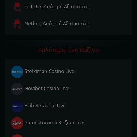
ΒΕΤ365: Απάτη ή Αξιοπιστία;
Netbet: Απάτη ή Αξιοπιστία;
Καλύτερα Live Καζίνο
Stoiximan Casino Live
Novibet Casino Live
Elabet Casino Live
Pamestoixima Καζίνο Live