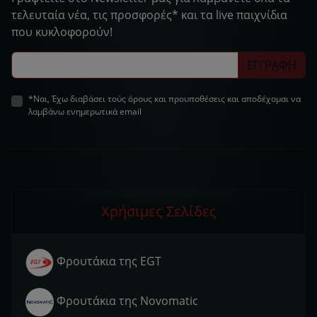
Γραφτείτε στο Newsletter μας για λαμβάνετε όλα τα
τελευταία νέα, τις προσφορές* και τα live παιχνίδια
που κυκλοφορούν!
ΕΓΓΡΑΦΗ
*Ναι, Έχω διαβάσει τούς όρους και προυποθέσεις και αποδέχομαι να
λαμβάνω ενημερωτικά email
Χρήσιμες Σελίδες
Φρουτάκια της EGT
Φρουτάκια της Novomatic