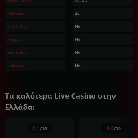
Reels / Rows:
5
/
N/A
Paylines:
20
Free Spins:
No
Jackpot:
No
Bonus Buy:
No
Features:
No
Τα καλύτερα Live Casino στην
Ελλάδα:
9.1
8.8
/10
/10