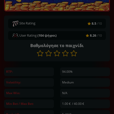
Site Rating
8.5
/10
User Rating
(104 ψήφοι)
8.26
/10
Βαθμολόγησε το παιχνίδι
RTP:
94.00%
Volatility:
Medium
Max Win:
N/A
Min Bet / Max Bet:
1.00
/
40.00