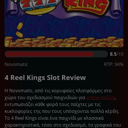
8.5
/10
Novomatic
RTP: 94%
4 Reel Kings Slot Review
Η Novomatic, από τις κορυφαίες πλατφόρμες στο
χώρο του σχεδιασμού παιχνιδιών για
online καζίνο
,
εντυπωσιάζει κάθε φορά τους παίχτες με τις
κυκλοφορίες της που τους υπόσχονται πολλά κέρδη.
Το 4 Reel Kings είναι ένα παιχνίδι με κλασσικά
χαρακτηριστικά, τόσο στο σχεδιασμό, τα γραφικά του