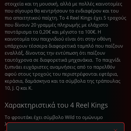
στοιχεία και τη μουσική, αλλά με πολλές καινοτομίες
που σίγουρα θα κεντρήσουν το ενδιαφέρον και του
πιο απαιτητικού παίχτη. Το 4 Reel Kings έχει 5 τροχούς
που δίνουν 20 γραμμές πληρωμής με ελάχιστο
ποντάρισμα τα 0,20€ και μέγιστο τα 100€. Η
καινοτομία του παιχνιδιού είναι ότι στην οθόνη
υπάρχουν τέσσερα διαφορετικά ταμπλό που παίζουν
εναλλάξ, δίνοντας την εντύπωση ότι παίζουν
ταυτόχρονα σε διαφορετικά μηχανάκια. Το παιχνίδι
ξυπνάει ευχάριστες αναμνήσεις από το παρελθόν
αφού στους τροχούς του περιστρέφονται εφτάρια,
κεράσια, δαμάσκηνα και τα σύμβολα της τράπουλας
10, J. Q και Κ.
Χαρακτηριστικά του 4 Reel Kings
Το φρουτάκι έχει σύμβολο Wild το ομώνυμο
λογότυπο, το οποίο αντικαθιστά όλα τα σύμβολα,