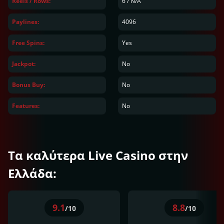
Reels / Rows:
6
/
N/A
Paylines:
4096
Free Spins:
Yes
Jackpot:
No
Bonus Buy:
No
Features:
No
Τα καλύτερα Live Casino στην
Ελλάδα:
9.1
8.8
/10
/10