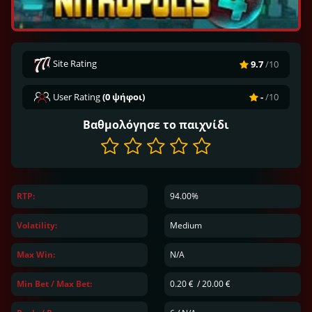
Site Rating
9.7
/10
User Rating
(0 ψήφοι)
-
/10
Βαθμολόγησε το παιχνίδι
RTP:
94.00%
Volatility:
Medium
Max Win:
N/A
Min Bet / Max Bet:
0.20
/
20.00