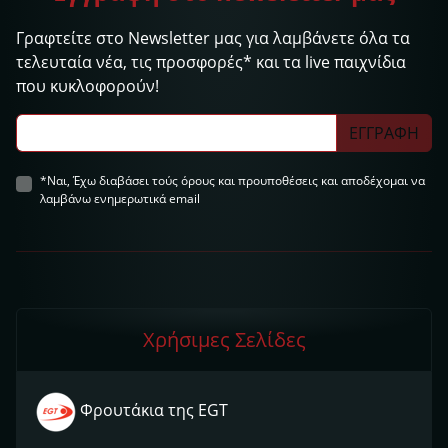
Γραφτείτε στο Newsletter μας για λαμβάνετε όλα τα
τελευταία νέα, τις προσφορές* και τα live παιχνίδια
που κυκλοφορούν!
ΕΓΓΡΑΦΗ
*Ναι, Έχω διαβάσει τούς όρους και προυποθέσεις και αποδέχομαι να
λαμβάνω ενημερωτικά email
Χρήσιμες Σελίδες
Φρουτάκια της EGT