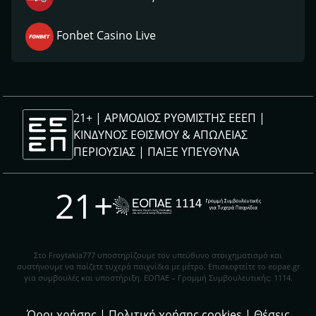
Fonbet Casino Live
21+ | ΑΡΜΟΔΙΟΣ ΡΥΘΜΙΣΤΗΣ ΕΕΕΠ |
ΚΙΝΔΥΝΟΣ ΕΘΙΣΜΟΥ & ΑΠΩΛΕΙΑΣ
ΠΕΡΙΟΥΣΙΑΣ |
ΠΑΙΞΕ ΥΠΕΥΘΥΝΑ
21+
Στο Froytakia777 υποστηρίζουμε τον υπεύθυνο στοιχηματισμό και
συστήνουμε να παίζετε τυχερά παιχνίδια με μέτρο. Eπισκεφτείτε το eopae.gr
για συμβουλές και υποστήριξη. ΕΟΠΑΕ – Γραμμή Συμβουλευτικής: 1114.
Όροι χρήσης
|
Πολιτική χρήσης cookies
|
Θέσεις