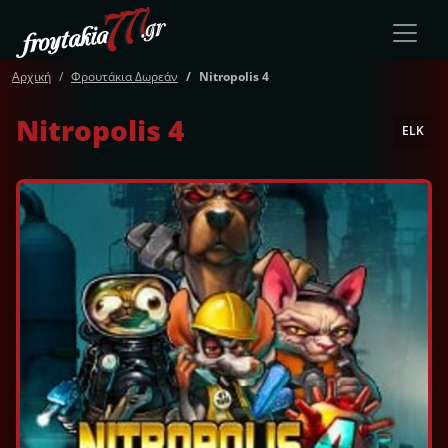
Αρχική
Φρουτάκια Δωρεάν
Nitropolis 4
Nitropolis 4
ELK