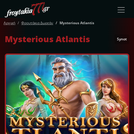
Αρχική
Φρουτάκια Δωρεάν
Mysterious Atlantis
Mysterious Atlantis
Synot