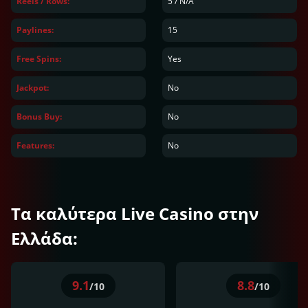
Reels / Rows:
5
/
N/A
Paylines:
15
Free Spins:
Yes
Jackpot:
No
Bonus Buy:
No
Features:
No
Τα καλύτερα Live Casino στην
Ελλάδα:
9.1
8.8
/10
/10