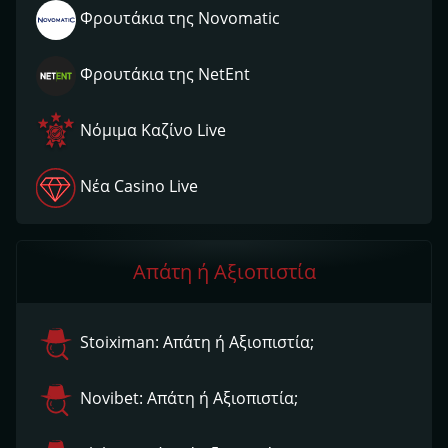
Φρουτάκια της Novomatic
Φρουτάκια της NetEnt
Νόμιμα Kαζίνο Live
Νέα Casino Live
Απάτη ή Αξιοπιστία
Stoiximan: Απάτη ή Αξιοπιστία;
Novibet: Απάτη ή Αξιοπιστία;