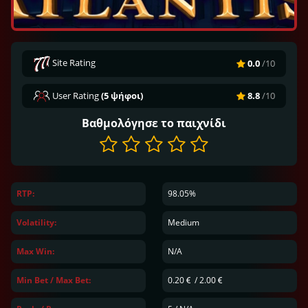
Site Rating
0.0
/10
User Rating
(5 ψήφοι)
8.8
/10
Βαθμολόγησε το παιχνίδι
RTP:
98.05%
Volatility:
Medium
Max Win:
N/A
Min Bet / Max Bet:
0.20
/
2.00