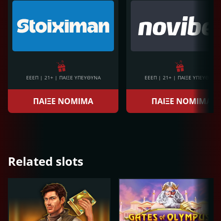
ΕΕΕΠ | 21+ | ΠΑΙΞΕ ΥΠΕΥΘΥΝΑ
ΕΕΕΠ | 21+ | ΠΑΙΞΕ ΥΠΕΥΘΥΝΑ
ΠΑΙΞΕ ΝΟΜΙΜΑ
ΠΑΙΞΕ ΝΟΜΙΜΑ
Related slots