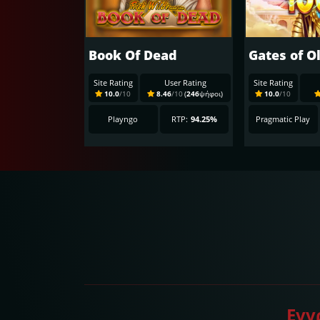
Book Of Dead
Site Rating
User Rating
Site Rating
10.0
/10
8.46
/10
(
246
ψήφοι)
10.0
/10
Playngo
RTP:
94.25%
Pragmatic Play
Εγγ