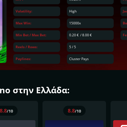
Volatility:
High
Ja
Max Win:
15000x
Bo
Min Bet / Max Bet:
0.20
/
8.00
Fe
Reels / Rows:
5
/
5
Paylines:
Cluster Pays
ino στην Ελλάδα:
8.8
8.8
/10
/10