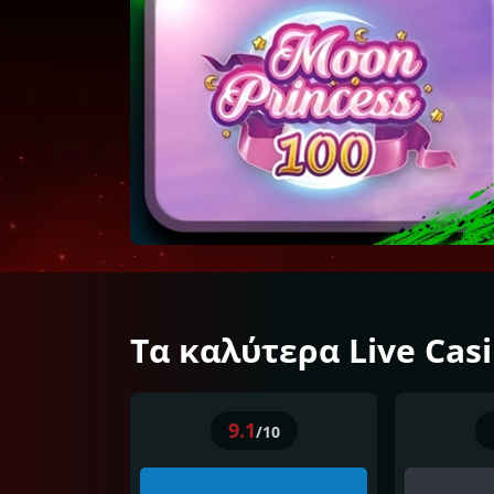
Τα καλύτερα Live Cas
9.1
/10