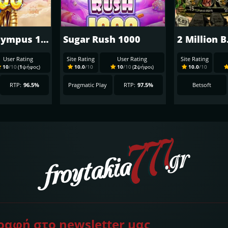
Gates of Olympus 1000 Demo
Sugar Rush 1000
2 Million B
User Rating
Site Rating
User Rating
Site Rating
10
/10
(
1
ψήφος)
10.0
/10
10
/10
(
2
ψήφοι)
10.0
/10
RTP:
96.5%
Pragmatic Play
RTP:
97.5%
Betsoft
ραφή στο newsletter μας