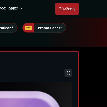
ΡΟΣΦΟΡΕΣ*
Σύνδεση
τάθεση*
Promo Codes*