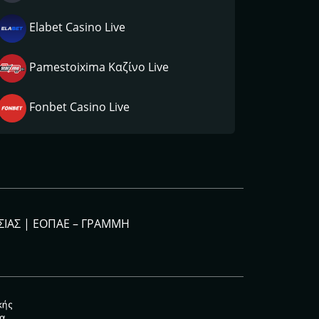
Elabet Casino Live
Pamestoixima Καζίνο Live
Fonbet Casino Live
ΣΙΑΣ |
ΕΟΠΑΕ – ΓΡΑΜΜΗ