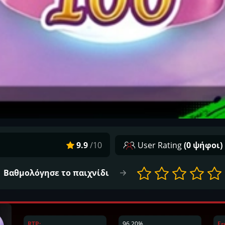
9.9
/10
User Rating
(0 ψήφοι)
Βαθμολόγησε το παιχνίδι
RTP:
96.20%
Fr