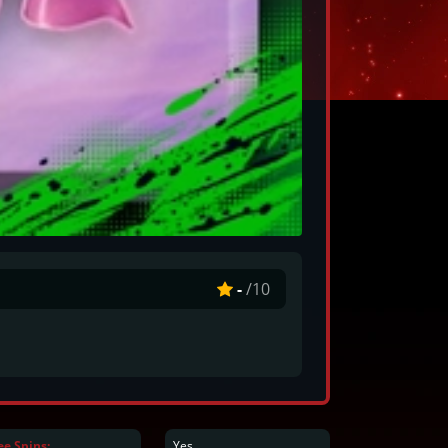
-
/10
ee Spins:
Yes