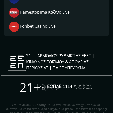
Pamestoixima Καζίνο Live
Fonbet Casino Live
21+ | ΑΡΜΟΔΙΟΣ ΡΥΘΜΙΣΤΗΣ ΕΕΕΠ |
ΚΙΝΔΥΝΟΣ ΕΘΙΣΜΟΥ & ΑΠΩΛΕΙΑΣ
ΠΕΡΙΟΥΣΙΑΣ |
ΠΑΙΞΕ ΥΠΕΥΘΥΝΑ
21+
Στο Froytakia777 υποστηρίζουμε τον υπεύθυνο στοιχηματισμό και
συστήνουμε να παίζετε τυχερά παιχνίδια με μέτρο. Eπισκεφτείτε το eopae.gr
για συμβουλές και υποστήριξη. ΕΟΠΑΕ – Γραμμή Συμβουλευτικής: 1114.