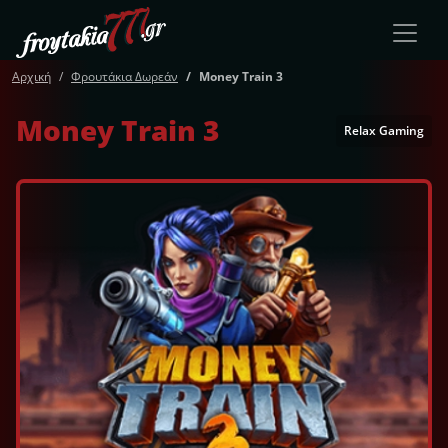
Αρχική
Φρουτάκια Δωρεάν
Money Train 3
Money Train 3
Relax Gaming