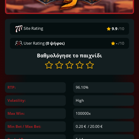
Site Rating
9.9
/10
User Rating
(0 ψήφοι)
-
/10
Βαθμολόγησε το παιχνίδι
RTP:
96.10%
Volatility:
High
Max Win:
100000x
Min Bet / Max Bet:
0.20
/
20.00