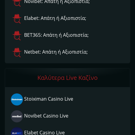
Novibet: Απάτη ή Αξιοπιστία;
Elabet: Απάτη ή Αξιοπιστία;
ΒΕΤ365: Απάτη ή Αξιοπιστία;
Netbet: Απάτη ή Αξιοπιστία;
Καλύτερα Live Καζίνο
Stoiximan Casino Live
Novibet Casino Live
Elabet Casino Live