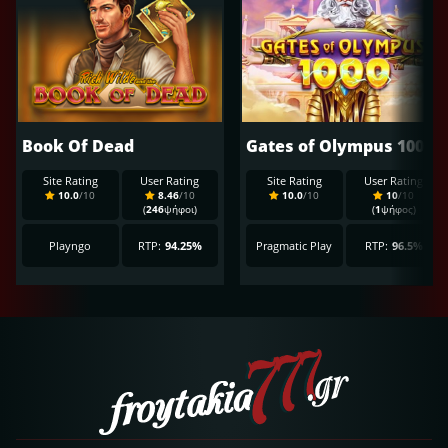
Book Of Dead
Gates of Olympus 1000 Demo
Site Rating
User Rating
Site Rating
User Rating
10.0
/10
8.46
/10
10.0
/10
10
/10
(
246
ψήφοι)
(
1
ψήφος)
Playngo
RTP:
94.25%
Pragmatic Play
RTP:
96.5%